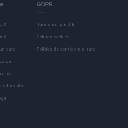
le
GDPR
a KIT
Termeni si conditii
act
Politica cookies
nicate
Politica de confidențialitate
 calde
re noi
a editorială
eguli