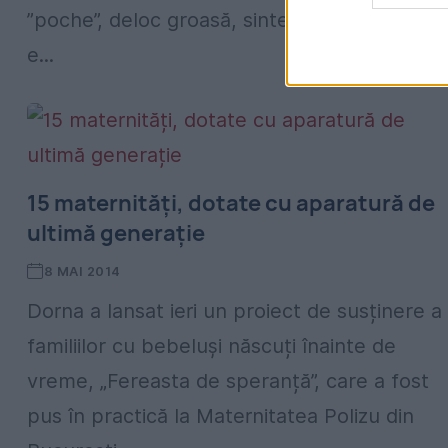
”poche”, deloc groasă, sintetizează ceea ce
e...
15 maternități, dotate cu aparatură de
ultimă generație
8 MAI 2014
Dorna a lansat ieri un proiect de susținere a
familiilor cu bebeluși născuți înainte de
vreme, „Fereasta de speranță”, care a fost
pus în practică la Maternitatea Polizu din