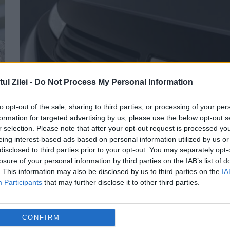
l Zilei -
Do Not Process My Personal Information
to opt-out of the sale, sharing to third parties, or processing of your per
formation for targeted advertising by us, please use the below opt-out s
Află care sunt cele mai de succes
r selection. Please note that after your opt-out request is processed y
eing interest-based ads based on personal information utilized by us or
branduri românesti
disclosed to third parties prior to your opt-out. You may separately opt-
losure of your personal information by third parties on the IAB’s list of
10 SEPTEMBRIE 2014
. This information may also be disclosed by us to third parties on the
IA
Primele poziţii în topul celor mai puternice
Participants
that may further disclose it to other third parties.
branduri româneşti sunt ocupate de Borse
Dero şi Gerovital, top-ul fiind realizat de
CONFIRM