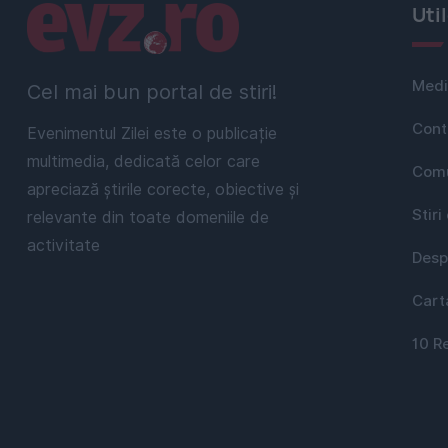
Linkuri utile
Uti
Medi
Cel mai bun portal de stiri!
Cont
Evenimentul Zilei este o publicație
multimedia, dedicată celor care
Comu
apreciază știrile corecte, obiective și
Stiri
relevante din toate domeniile de
activitate
Desp
Cart
10 R