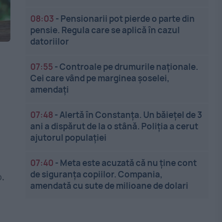
08:03
-
Pensionarii pot pierde o parte din
pensie. Regula care se aplică în cazul
datoriilor
07:55
-
Controale pe drumurile naționale.
Cei care vând pe marginea șoselei,
amendați
07:48
-
Alertă în Constanța. Un băiețel de 3
ani a dispărut de la o stână. Poliția a cerut
ajutorul populației
07:40
-
Meta este acuzată că nu ține cont
de siguranța copiilor. Compania,
.
amendată cu sute de milioane de dolari