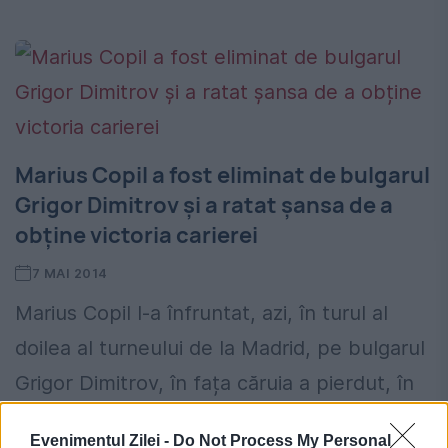
Marius Copil a fost eliminat de bulgarul
Grigor Dimitrov și a ratat șansa de a
obține victoria carierei
7 MAI 2014
Marius Copil l-a înfruntat, azi, în turul al
doilea al turneului de la Madrid, pe bulgarul
Grigor Dimitrov, în fața căruia a pierdut, în
trei seturi. Românul Marius Copil a...
Evenimentul Zilei -
Do Not Process My Personal