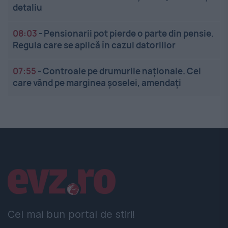
detaliu
08:03
-
Pensionarii pot pierde o parte din pensie.
Regula care se aplică în cazul datoriilor
07:55
-
Controale pe drumurile naționale. Cei
care vând pe marginea șoselei, amendați
Linkuri utile
Cel mai bun portal de stiri!