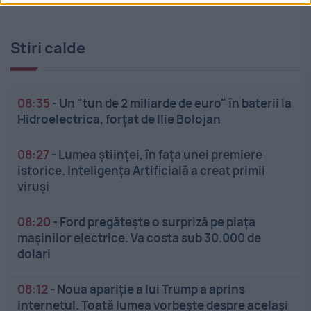
Stiri calde
08:35
-
Un "tun de 2 miliarde de euro" în baterii la
Hidroelectrica, forțat de Ilie Bolojan
08:27
-
Lumea științei, în fața unei premiere
istorice. Inteligența Artificială a creat primii
viruși
08:20
-
Ford pregătește o surpriză pe piața
mașinilor electrice. Va costa sub 30.000 de
dolari
08:12
-
Noua apariție a lui Trump a aprins
internetul. Toată lumea vorbește despre același