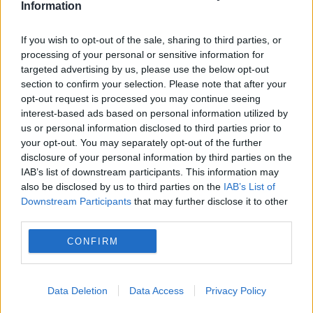
Information
If you wish to opt-out of the sale, sharing to third parties, or
processing of your personal or sensitive information for
targeted advertising by us, please use the below opt-out
Marius Copil, victorie uriașă în fața
section to confirm your selection. Please note that after your
opt-out request is processed you may continue seeing
locului 30 ATP
interest-based ads based on personal information utilized by
us or personal information disclosed to third parties prior to
5 MAI 2014
your opt-out. You may separately opt-out of the further
Marius Copil, locul 164 ATP, a reușit astăzi
disclosure of your personal information by third parties on the
IAB’s list of downstream participants. This information may
calificarea în turul doi al turneului de la
also be disclosed by us to third parties on the
IAB’s List of
Downstream Participants
that may further disclose it to other
Madrid. Românul a trecut în 2 seturi de
third parties.
Manuel Granollers, scor 6-3, 6-4.
CONFIRM
Tenismenul...
Data Deletion
Data Access
Privacy Policy