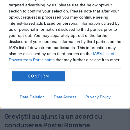
targeted advertising by us, please use the below opt-out
CORUL DE COPII RADIO, la a 70-a
section to confirm your selection. Please note that after your
opt-out request is processed you may continue seeing
aniversare
interest-based ads based on personal information utilized by
us or personal information disclosed to third parties prior to
8 FEBRUARIE 2015
your opt-out. You may separately opt-out of the further
disclosure of your personal information by third parties on the
În România există cineva care a descoperit
IAB’s list of downstream participants. This information may
secretul „tinereţii fără bătrâneţe”. Corul de
also be disclosed by us to third parties on the
IAB’s List of
Downstream Participants
that may further disclose it to other
Copii Radio împlineşte în 2015 nu mai puţin
third parties.
de 70 de ani de existenţă şi este la...
CONFIRM
Data Deletion
Data Access
Privacy Policy
Greviștii au ajuns la un acord cu
conducerea Poștei Române