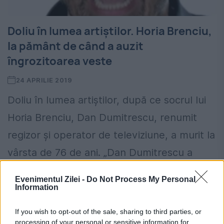
Doliu în lumea artiștilor. Horia Brenciu,
la pământ de când a auzit
îngrozitoarea veste
24 APRILIE 2019
Doliu în lumea artiștilor, după ce socrul lui
Horia Brenciu, Dan Dumitrescu, renumit
regizor și operator de televiziune, a murit la
vârsta de 76 de ani. „Dan Dumitrescu a
plecat...
Evenimentul Zilei -
Do Not Process My Personal
Information
If you wish to opt-out of the sale, sharing to third parties, or
processing of your personal or sensitive information for