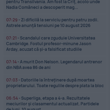
pentru Transilvania. Am fost la Criț, acolo unde
Nadia Comăneci a descoperit mag...
07:29
-
Zi dificilă la serviciu pentru patru zodii.
Astrele anunță tensiuni pe 10 august 2026
07:21
-
Scandalul care zguduie Universitatea
Cambridge. Fostul profesor-minune Jason
Arday, acuzat că și-a falsificat studiile
07:14
-
A murit Don Nelson. Legendarul antrenor
din NBA avea 86 de ani
07:03
-
Datoriile la întreținere după moartea
proprietarului. Toate regulile despre plata la bloc
06:54
-
Superliga, etapa a 4-a. Rezultatele
meciurilor și clasamentul actualizat. Partidele
de luni, 10 august