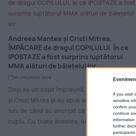
Andreea Mantea și Cristi Mitrea,
ÎMPĂCARE de dragul COPILULUI. În ce
IPOSTAZE a fost surprins luptătorul
MMA alături de băiețelul lor
30 IANUARIE 2018
Evenimentu
Deși au un copil împreună, Andreea Mantea
If you wish 
și Cristi Mitrea și-au spus adio la doar câtev
sensitive in
confirm you
luni de când au anunțat că formează un
continue se
information 
cuplu. Cu toate acestea, lucrurile merg...
further disc
participants