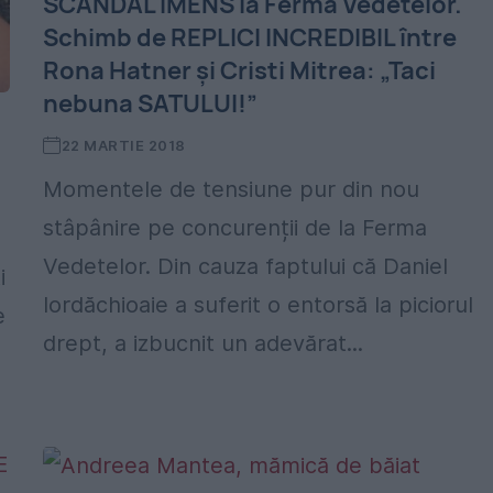
SCANDAL IMENS la Ferma Vedetelor.
Schimb de REPLICI INCREDIBIL între
Rona Hatner și Cristi Mitrea: „Taci
nebuna SATULUI!”
22 MARTIE 2018
Momentele de tensiune pur din nou
stâpânire pe concurenții de la Ferma
Vedetelor. Din cauza faptului că Daniel
i
Iordăchioaie a suferit o entorsă la piciorul
e
drept, a izbucnit un adevărat...