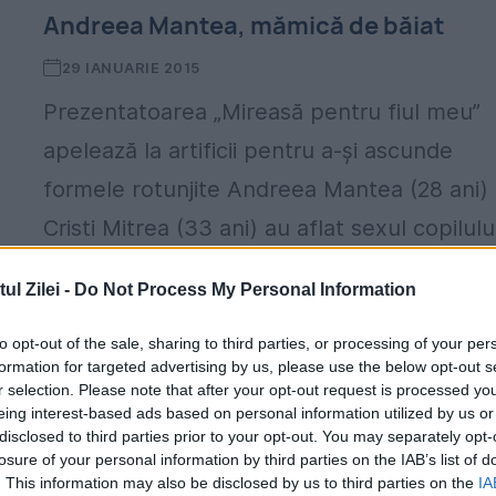
Andreea Mantea, mămică de băiat
29 IANUARIE 2015
Prezentatoarea „Mireasă pentru fiul meu”
apelează la artificii pentru a-și ascunde
formele rotunjite Andreea Mantea (28 ani) 
Cristi Mitrea (33 ani) au aflat sexul copilului
Dacă până acum, la...
l Zilei -
Do Not Process My Personal Information
to opt-out of the sale, sharing to third parties, or processing of your per
a
formation for targeted advertising by us, please use the below opt-out s
r selection. Please note that after your opt-out request is processed y
eing interest-based ads based on personal information utilized by us or
disclosed to third parties prior to your opt-out. You may separately opt-
losure of your personal information by third parties on the IAB’s list of
. This information may also be disclosed by us to third parties on the
IA