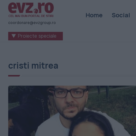
Știri
Home
Social
naționale
coordonare@evzgroup.ro
și
▼ Proiecte speciale
internaționale
|
România
cristi mitrea
-
Evenimentul
Zilei