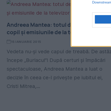
Downstream 
Andreea Mantea: totul despre nuntă,
copil și emisiunile de la televizor
15 IANUARIE 2015
Vedeta nu-și vede capul de treabă. De astăz
începe „Burlacul”! După certuri și împăcări
spectaculoase, Andreea Mantea a luat o
decizie în ceea ce-l privește pe iubitul ei,
Cristi Mitrea,...