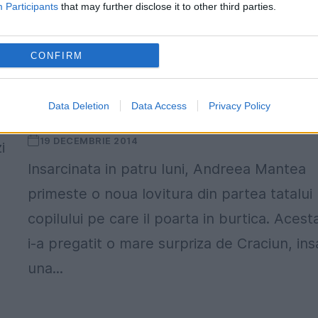
Participants
that may further disclose it to other third parties.
CONFIRM
Andreea Mantea a primit o noua lovitu
de la tatal copilului ei, in prag de
Data Deletion
Data Access
Privacy Policy
Craciun
19 DECEMBRIE 2014
i
Insarcinata in patru luni, Andreea Mantea
primeste o noua lovitura din partea tatalui
copilului pe care il poarta in burtica. Acest
i-a pregatit o mare surpriza de Craciun, ins
una...