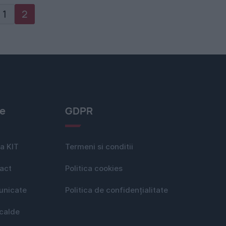
1
2
le
GDPR
a KIT
Termeni si conditii
act
Politica cookies
nicate
Politica de confidențialitate
 calde