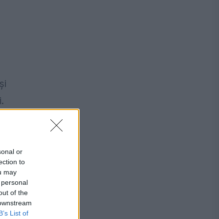
şi
.
sonal or
ection to
ou may
 personal
out of the
 downstream
B’s List of