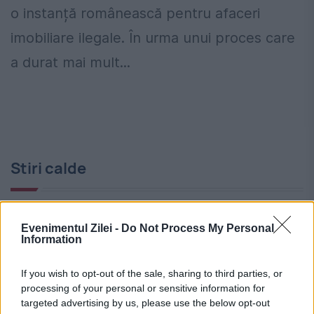
o instanță românească pentru afaceri
imobiliare ilegale. În urma unui proces care
a durat mai mult...
Stiri calde
13:06
-
Ministerul Sănătății schimbă examenul
Evenimentul Zilei -
Do Not Process My Personal
de medic specialist. Regulile noi intră în vigoare
Information
în 2026
If you wish to opt-out of the sale, sharing to third parties, or
processing of your personal or sensitive information for
12:58
-
O fetiță de 11 ani din Bacău, căutată de trei
targeted advertising by us, please use the below opt-out
zile. Zeci de salvatori, mobilizați