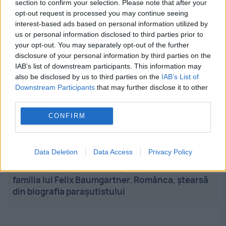
section to confirm your selection. Please note that after your
opt-out request is processed you may continue seeing
12:50
-
Schema prin care ar fi fost delapidate
interest-based ads based on personal information utilized by
milioane de lei de la Electrica Serv. Fosta
us or personal information disclosed to third parties prior to
directoare economică, trimisă în j...
your opt-out. You may separately opt-out of the further
disclosure of your personal information by third parties on the
IAB’s list of downstream participants. This information may
12:41
-
Constanța, evaluată peste România de
also be disclosed by us to third parties on the
IAB’s List of
Fitch. Orașul a primit un calificativ financiar care
Downstream Participants
that may further disclose it to other
depășește ratingul țării
third parties.
CONFIRM
12:33
-
România intră în etapa decisivă a PNRR o
economie fragilă. Fondurile europene,
principalul motor de creștere
Data Deletion
Data Access
Privacy Policy
12:24
-
Mihaela Rădulescu, umilită din nou de
familia lui Felix Baumgartner. Românca, ștearsă
din biografia parașutistului