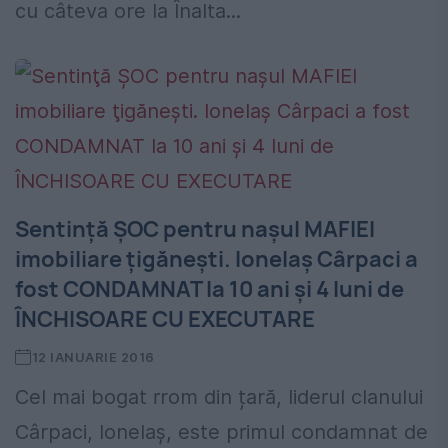
cu câteva ore la Înalta...
Sentinţă ŞOC pentru naşul MAFIEI
imobiliare ţigăneşti. Ionelaș Cârpaci a
fost CONDAMNAT la 10 ani și 4 luni de
ÎNCHISOARE CU EXECUTARE
12 IANUARIE 2016
Cel mai bogat rrom din țară, liderul clanului
Cârpaci, Ionelaș, este primul condamnat de