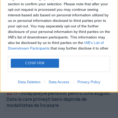
A refuzat oferta de la Arsenal și a semnat pe viață
section to confirm your selection. Please note that after your
cu Real Madrid
opt-out request is processed you may continue seeing
interest-based ads based on personal information utilized by
us or personal information disclosed to third parties prior to
22:48
-
România și Turcia, acord strategic pentru
your opt-out. You may separately opt-out of the further
exportul de ovine. Soluțiile discutate la Ankara
disclosure of your personal information by third parties on the
pentru fermierii români
IAB’s list of downstream participants. This information may
also be disclosed by us to third parties on the
IAB’s List of
22:37
-
Phil Collins dezvăluie că a fost la un pas
Downstream Participants
that may further disclose it to other
de moarte: Oamenii veneau să-și ia rămas-bun
third parties.
CONFIRM
22:29
-
Gigi Becali, detalii neștiute despre relația
cu Mihai Stoica: El are grijă de banii mei. De ce
nu mai face FCSB achiz...
Data Deletion
Data Access
Privacy Policy
22:11
-
Încep plățile pensiilor pentru luna august.
Data la care primești banii depinde de
modalitatea de încasare