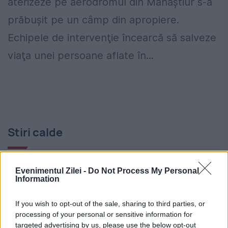
aterizeze pe aerodromul din Mănăştiur s-a
prăbuşit pe un câmp din apropiere.
Echipele de intervenţie încearcă să salveze
viaţa unei persoane aflate în...
Stiri calde
Evenimentul Zilei -
Do Not Process My Personal
23:05
-
Patru zodii chinezești sunt în centrul
Information
atenției pe 7 august. Astrologii spun că începe o
etapă nouă
If you wish to opt-out of the sale, sharing to third parties, or
processing of your personal or sensitive information for
22:56
-
Decizie finală în cazul lui Vinicius Junior.
targeted advertising by us, please use the below opt-out