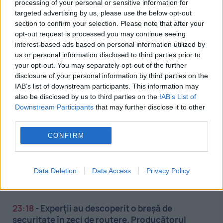
processing of your personal or sensitive information for
targeted advertising by us, please use the below opt-out
23:55
-
Destinația turistică mortală: locul din
section to confirm your selection. Please note that after your
Europa unde peste o sută de turiști își pierd viața
opt-out request is processed you may continue seeing
în fiecare an
interest-based ads based on personal information utilized by
us or personal information disclosed to third parties prior to
23:46
-
Fermierii francezi schimbă culturile din
your opt-out. You may separately opt-out of the further
cauza secetei. Năutul și lintea câștigă teren în
disclosure of your personal information by third parties on the
Alsacia
IAB’s list of downstream participants. This information may
also be disclosed by us to third parties on the
IAB’s List of
Downstream Participants
that may further disclose it to other
23:39
-
Volodimir Zelenski anunță operațiuni
third parties.
speciale împotriva industriei militare ruse. Ce
ținte au fost identificate
CONFIRM
23:29
-
Reacție furibundă a lui Ioan Varga după
umilința din Conference League. Se anunță
Data Deletion
Data Access
Privacy Policy
plecări în masă de la CFR Cluj
23:18
-
Experții au descoperit o breșă de
securitate în zeci de routere. Producătorul