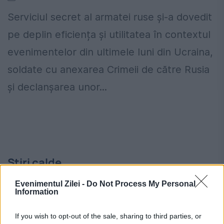
Serviciul secret al armatei ruse și-a dovedit
pe deplin eficiența și utilitatea în contextul
evenimentelor din ultimele luni din Ucraina,
soldate cu anexarea Crimeii de către Rusia
și declanșarea unor...
Stiri calde
Evenimentul Zilei -
Do Not Process My Personal
Information
00:20
-
Evoluția lui pește prăjit: de la Topor la
profesorul de ”finanțe comportamentale”
If you wish to opt-out of the sale, sharing to third parties, or