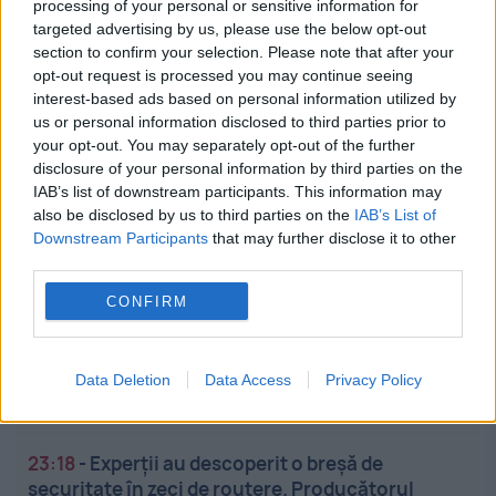
processing of your personal or sensitive information for
targeted advertising by us, please use the below opt-out
23:55
-
Destinația turistică mortală: locul din
section to confirm your selection. Please note that after your
Europa unde peste o sută de turiști își pierd viața
opt-out request is processed you may continue seeing
în fiecare an
interest-based ads based on personal information utilized by
us or personal information disclosed to third parties prior to
23:46
-
Fermierii francezi schimbă culturile din
your opt-out. You may separately opt-out of the further
cauza secetei. Năutul și lintea câștigă teren în
disclosure of your personal information by third parties on the
Alsacia
IAB’s list of downstream participants. This information may
also be disclosed by us to third parties on the
IAB’s List of
Downstream Participants
that may further disclose it to other
23:39
-
Volodimir Zelenski anunță operațiuni
third parties.
speciale împotriva industriei militare ruse. Ce
ținte au fost identificate
CONFIRM
23:29
-
Reacție furibundă a lui Ioan Varga după
umilința din Conference League. Se anunță
Data Deletion
Data Access
Privacy Policy
plecări în masă de la CFR Cluj
23:18
-
Experții au descoperit o breșă de
securitate în zeci de routere. Producătorul