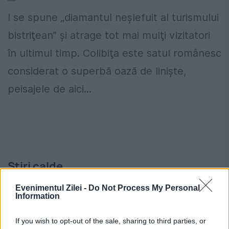
I se spune „diamantul neşlefuit al turismului
bistriţean” şi atrage tot mai mulţi vizitatori
în ultimul timp. Colibiţa este satul românesc
considerat o superbă oază de linişte,
peisajele de aici...
Stiri calde
Evenimentul Zilei -
Do Not Process My Personal
Information
00:20
-
Evoluția lui pește prăjit: de la Topor la
profesorul de ”finanțe comportamentale”
If you wish to opt-out of the sale, sharing to third parties, or