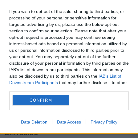
21 FEBRUARIE 2009
If you wish to opt-out of the sale, sharing to third parties, or
processing of your personal or sensitive information for
MUTAREA ZILEI Preşedintele Tineretului
targeted advertising by us, please use the below opt-out
section to confirm your selection. Please note that after your
Social Democrat (TSD) Bucureşti, Bogdan
opt-out request is processed you may continue seeing
Georgescu, a preluat funcţia de
interest-based ads based on personal information utilized by
us or personal information disclosed to third parties prior to
vicepreşedinte al Autorităţii pentru
your opt-out. You may separately opt-out of the further
disclosure of your personal information by third parties on the
Valorificarea Activelor Statului (AVAS).
IAB’s list of downstream participants. This information may
Georgescu este un apropiat al liderului PSD
also be disclosed by us to third parties on the
IAB’s List of
Downstream Participants
that may further disclose it to other
București,...
third parties.
CONFIRM
Data Deletion
Data Access
Privacy Policy
Stiri calde