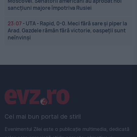
Moscovei. Senatorii americani au aprobat noi
sancțiuni majore împotriva Rusiei
23:07
-
UTA - Rapid, 0-0. Meci fără sare și piper la
Arad. Gazdele rămân fără victorie, oaspeții sunt
neînvinși
Linkuri utile
Cel mai bun portal de stiri!
Evenimentul Zilei este o publicație multimedia, dedicată