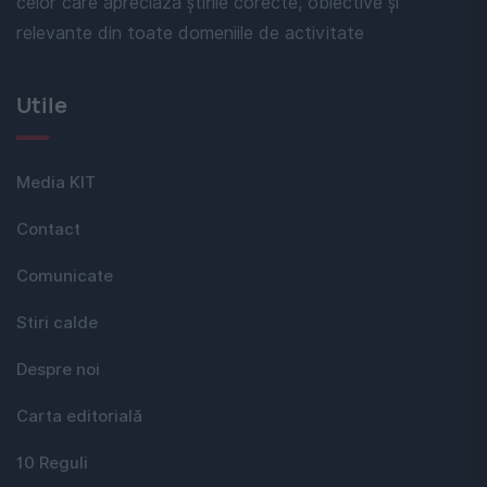
celor care apreciază știrile corecte, obiective și
relevante din toate domeniile de activitate
Utile
Media KIT
Contact
Comunicate
Stiri calde
Despre noi
Carta editorială
10 Reguli