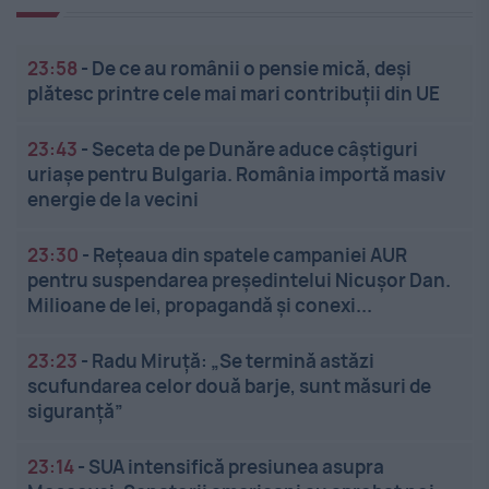
23:58
-
De ce au românii o pensie mică, deși
plătesc printre cele mai mari contribuții din UE
23:43
-
Seceta de pe Dunăre aduce câștiguri
uriașe pentru Bulgaria. România importă masiv
energie de la vecini
23:30
-
Rețeaua din spatele campaniei AUR
pentru suspendarea președintelui Nicușor Dan.
Milioane de lei, propagandă și conexi...
23:23
-
Radu Miruță: „Se termină astăzi
scufundarea celor două barje, sunt măsuri de
siguranţă”
23:14
-
SUA intensifică presiunea asupra