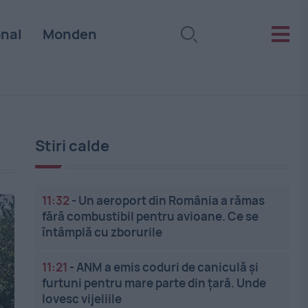
onal
Monden
Stiri calde
11:32
-
Un aeroport din România a rămas
fără combustibil pentru avioane. Ce se
întâmplă cu zborurile
11:21
-
ANM a emis coduri de caniculă și
furtuni pentru mare parte din țară. Unde
lovesc vijeliile