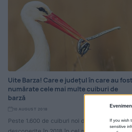
Uite Barza! Care e județul în care au fos
numărate cele mai multe cuiburi de
barză
Evenimentu
10 AUGUST 2018
Peste 1.600 de cuiburi noi de berze au fost
If you wish 
sensitive in
descoperite în 2018 în cel mai mare progra