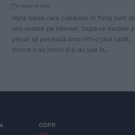
17 MARTIE 2015
Niște berze care cuibăresc în Timiș sunt di
nou vedete pe internet. După ce berzele a
plecat să petreacă iarna într-o țară caldă,
tocmai s-au întors și și-au luat în...
le
GDPR