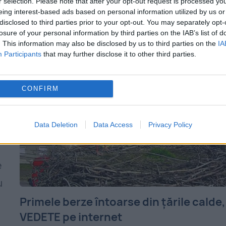
anul acesta să numere berze. Apelul e lan
r selection. Please note that after your opt-out request is processed y
eing interest-based ads based on personal information utilized by us or
t
de Societatea ornitologică Română, care
disclosed to third parties prior to your opt-out. You may separately opt-
losure of your personal information by third parties on the IAB’s list of
anunță...
. This information may also be disclosed by us to third parties on the
IA
Participants
that may further disclose it to other third parties.
CONFIRM
Data Deletion
Data Access
Privacy Policy
e
u
Primele berze întoarse din țările calde,
VEDETE pe internet