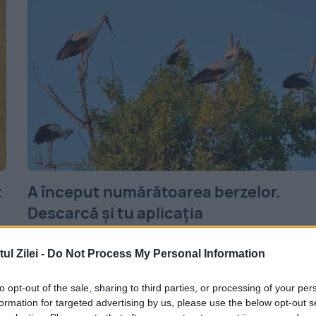
t
A început numărătoarea berzelor.
Descarcă și tu aplicația
25 IUNIE 2018
l Zilei -
Do Not Process My Personal Information
Pentru că Banatul e zona cu cele mai mult
to opt-out of the sale, sharing to third parties, or processing of your per
cuiburi de berze, nănățenii sunt chemați și
formation for targeted advertising by us, please use the below opt-out s
m