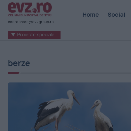
Știri
Home
Social
naționale
coordonare@evzgroup.ro
și
▼ Proiecte speciale
internaționale
|
România
berze
-
Evenimentul
Zilei