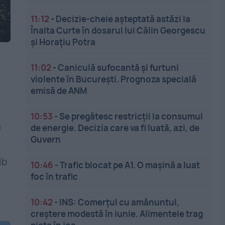
11:12
-
Decizie-cheie așteptată astăzi la
Înalta Curte în dosarul lui Călin Georgescu
și Horațiu Potra
o
11:02
-
Caniculă sufocantă și furtuni
violente în București. Prognoza specială
emisă de ANM
10:53
-
Se pregătesc restricții la consumul
a
de energie. Decizia care va fi luată, azi, de
Guvern
u
ib
10:46
-
Trafic blocat pe A1. O mașină a luat
foc în trafic
10:42
-
INS: Comerțul cu amănuntul,
creștere modestă în iunie. Alimentele trag