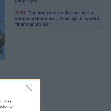
piața în jos
10:31
-
Dan Andronic, analiză pe averea
Mirabelei Grădinaru: „N-am găsit imperiul
financiar promis”
e
sonal or
ection to