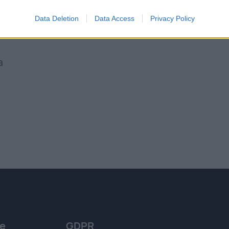
Data Deletion
Data Access
Privacy Policy
a
le
GDPR