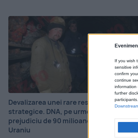
Evenimentu
If you wish 
sensitive in
confirm you
continue se
information 
further disc
participants
Devalizarea unei rare resurse
Downstream 
strategice. DNA, pe urmele unui
prejudiciu de 90 milioane de euro la
Uraniu