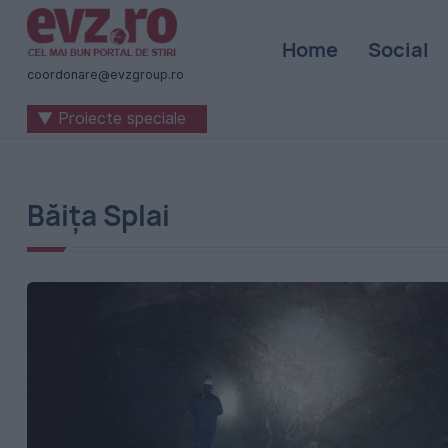
Știri
Home
Social
naționale
coordonare@evzgroup.ro
și
▼ Proiecte speciale
internaționale
|
România
Băița Splai
-
Evenimentul
Zilei