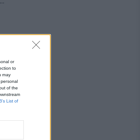
..
sonal or
ection to
ou may
 personal
out of the
 downstream
B’s List of