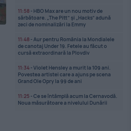
11:58
-
HBO Max are un nou motiv de
sărbătoare. „The Pitt” și „Hacks” adună
zeci de nominalizări la Emmy
11:48
-
Aur pentru România la Mondialele
de canotaj Under 19. Fetele au făcut o
cursă extraordinară la Plovdiv
11:34
-
Violet Hensley a murit la 109 ani.
Povestea artistei care a ajuns pe scena
Grand Ole Opry la 99 de ani
11:25
-
Ce se întâmplă acum la Cernavodă.
Noua măsurătoare a nivelului Dunării