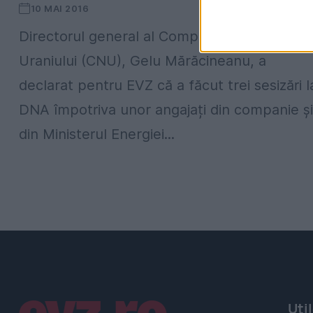
10 MAI 2016
Directorul general al Companiei Naționale a
Uraniului (CNU), Gelu Mărăcineanu, a
declarat pentru EVZ că a făcut trei sesizări l
DNA împotriva unor angajați din companie și
din Ministerul Energiei...
Linkuri utile
Uti