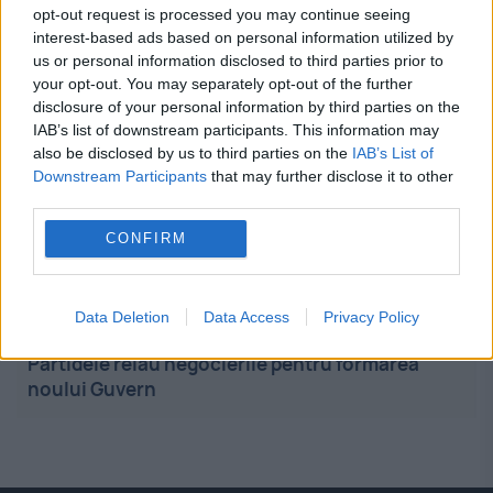
opt-out request is processed you may continue seeing
interest-based ads based on personal information utilized by
08:45
-
Rusia și amenințarea dronelor. Europa nu
us or personal information disclosed to third parties prior to
este pregătită să identifice rapid atacurile: „Este
your opt-out. You may separately opt-out of the further
alarmant”
disclosure of your personal information by third parties on the
IAB’s list of downstream participants. This information may
08:34
-
Peste 1,5 milioane de români au ajuns la
also be disclosed by us to third parties on the
IAB’s List of
salariu de cel puțin 1.000 de euro net. În 2020
Downstream Participants
that may further disclose it to other
erau circa 600.000
third parties.
CONFIRM
08:27
-
Cum ar respinge armata din Taiwan un
atac chinezesc. Simularea decisivă pe insulă
Data Deletion
Data Access
Privacy Policy
08:21
-
Parlamentul, în sesiune extraordinară.
Partidele reiau negocierile pentru formarea
noului Guvern