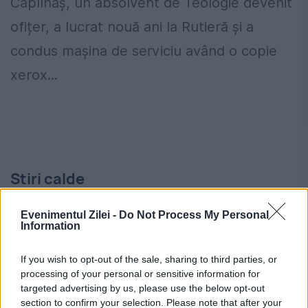
Căpîlnaș, un absolvent de Teologie devenit
ofițer, a lucrat nouă ani la Rutieră și a
condus mașina de serviciu având o copie
xerox...
Stiri calde
Evenimentul Zilei -
Do Not Process My Personal
Information
08:59
-
Salată de vinete cu maioneză de post.
Trucuri pentru o compoziție fină și cremoasă
If you wish to opt-out of the sale, sharing to third parties, or
processing of your personal or sensitive information for
08:53
-
Numire importantă în Iran: cine este
targeted advertising by us, please use the below opt-out
Mohsen Rezaei
section to confirm your selection. Please note that after your