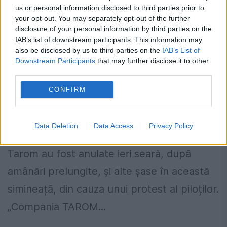
us or personal information disclosed to third parties prior to
your opt-out. You may separately opt-out of the further
disclosure of your personal information by third parties on the
IAB’s list of downstream participants. This information may
also be disclosed by us to third parties on the
IAB’s List of
Downstream Participants
that may further disclose it to other
third parties.
NOUĂ CURSE anulate la Tarom, din
CONFIRM
cauza protestului piloților
15 SEPTEMBRIE 2014
Data Deletion
Data Access
Privacy Policy
Trei curse operate de avioanele ATR ale
Tarom au fost anulate ieri seară, după
amânări prelungite, și alte șase în această
simineață, din cauza unui protest al piloților.
„Compania TAROM...