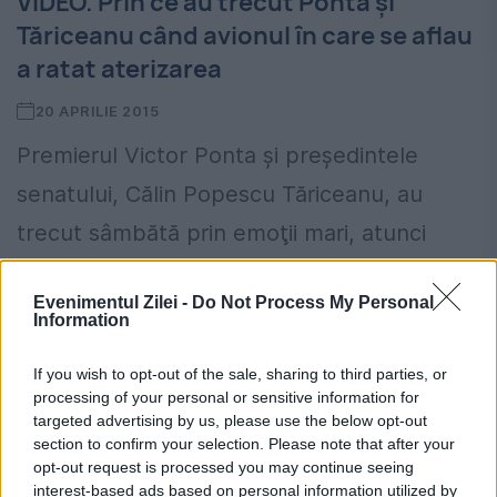
VIDEO. Prin ce au trecut Ponta şi
Tăriceanu când avionul în care se aflau
a ratat aterizarea
20 APRILIE 2015
Premierul Victor Ponta şi preşedintele
senatului, Călin Popescu Tăriceanu, au
trecut sâmbătă prin emoţii mari, atunci
când aeronava de tip ATR a ratat aterizarea
Evenimentul Zilei -
Do Not Process My Personal
la Otopeni. Pe internet există o...
Information
If you wish to opt-out of the sale, sharing to third parties, or
processing of your personal or sensitive information for
targeted advertising by us, please use the below opt-out
section to confirm your selection. Please note that after your
opt-out request is processed you may continue seeing
interest-based ads based on personal information utilized by