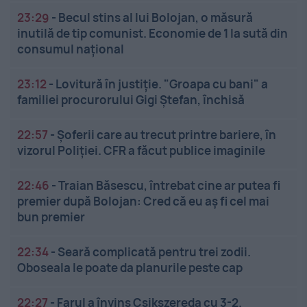
23:29
-
Becul stins al lui Bolojan, o măsură
inutilă de tip comunist. Economie de 1 la sută din
consumul național
23:12
-
Lovitură în justiție. "Groapa cu bani" a
familiei procurorului Gigi Ștefan, închisă
22:57
-
Șoferii care au trecut printre bariere, în
vizorul Poliției. CFR a făcut publice imaginile
22:46
-
Traian Băsescu, întrebat cine ar putea fi
premier după Bolojan: Cred că eu aș fi cel mai
bun premier
22:34
-
Seară complicată pentru trei zodii.
Oboseala le poate da planurile peste cap
22:27
-
Farul a învins Csikszereda cu 3-2.