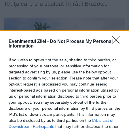
fetiţă care s-a scăldat în râul Brazos...
Evenimentul Zilei -
Do Not Process My Personal
Information
If you wish to opt-out of the sale, sharing to third parties, or
processing of your personal or sensitive information for
targeted advertising by us, please use the below opt-out
section to confirm your selection. Please note that after your
opt-out request is processed you may continue seeing
interest-based ads based on personal information utilized by
us or personal information disclosed to third parties prior to
Tragedie într-un parc de distracţii. I-a
your opt-out. You may separately opt-out of the further
mâncat creierul
disclosure of your personal information by third parties on the
IAB’s list of downstream participants. This information may
26 IULIE 2019
also be disclosed by us to third parties on the
IAB’s List of
Downstream Participants
that may further disclose it to other