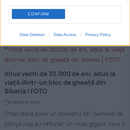
Un bărbat din California de Nord, SUA, a
third parties.
decedat după ce a fost să se relaxeze la un
CONFIRM
parc acvatic. Ce a păţit acolo i-a adus
moartea. Eddie Gray a...
Data Deletion
Data Access
Privacy Policy
Virus vechi de 30.000 de ani, adus la
viaţă dintr-un bloc de gheaţă din
Siberia | FOTO
4 MARTIE 2014
Chiar dacă pare un scenariu SF, oamenii de
știinșă ruși au reînviat un virus gigant care a