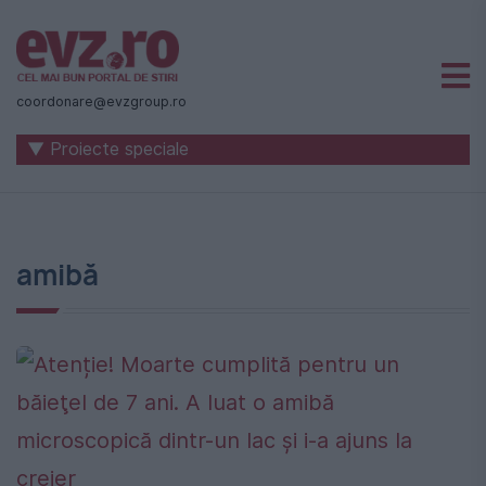
Știri
naționale
coordonare@evzgroup.ro
și
▼ Proiecte speciale
internaționale
|
România
amibă
-
Evenimentul
Zilei