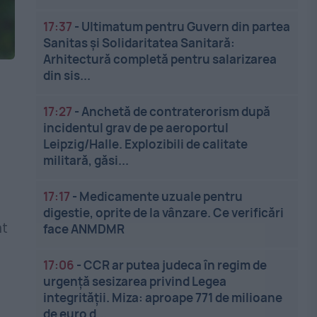
17:37
-
Ultimatum pentru Guvern din partea
Sanitas și Solidaritatea Sanitară:
Arhitectură completă pentru salarizarea
din sis...
.
17:27
-
Anchetă de contraterorism după
incidentul grav de pe aeroportul
Leipzig/Halle. Explozibili de calitate
militară, găsi...
17:17
-
Medicamente uzuale pentru
.
digestie, oprite de la vânzare. Ce verificări
at
face ANMDMR
17:06
-
CCR ar putea judeca în regim de
urgență sesizarea privind Legea
integrității. Miza: aproape 771 de milioane
de euro d...