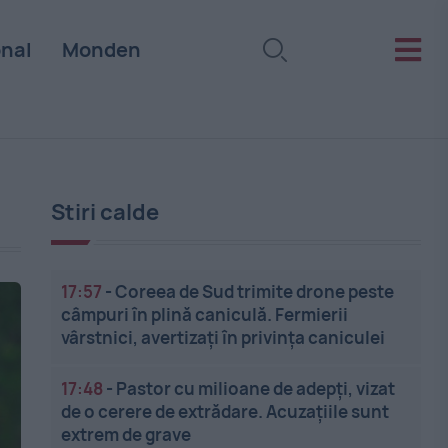
onal
Monden
Stiri calde
17:57
-
Coreea de Sud trimite drone peste
câmpuri în plină caniculă. Fermierii
vârstnici, avertizați în privința caniculei
17:48
-
Pastor cu milioane de adepți, vizat
de o cerere de extrădare. Acuzațiile sunt
extrem de grave