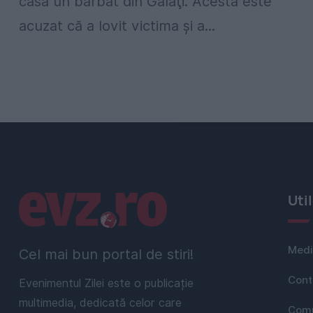
casă un bărbat din Galaţi. Acesta este
acuzat că a lovit victima și a...
Linkuri utile
Uti
Medi
Cel mai bun portal de stiri!
Cont
Evenimentul Zilei este o publicație
multimedia, dedicată celor care
Comu