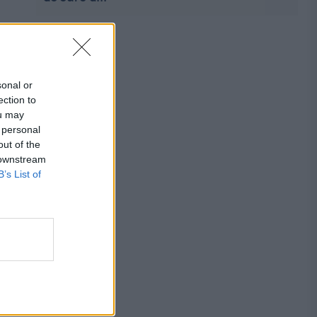
sonal or
ection to
ou may
 personal
out of the
 downstream
B’s List of