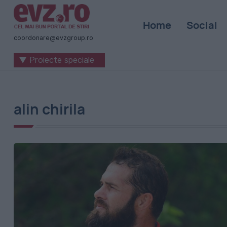
Știri
Home
Social
naționale
coordonare@evzgroup.ro
și
▼ Proiecte speciale
internaționale
|
România
alin chirila
-
Evenimentul
Zilei