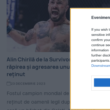
Evenimentu
If you wish 
sensitive in
confirm you
continue se
information 
further disc
Alin Chirilă de la Survivor, acuzat de
participants
răpirea și agresarea unui bărbat. A fost
Downstream 
reținut
23 DECEMBRIE 2023
Fostul campion mondial de MMA a fost
reținut de oamenii legii după ce a răpit din