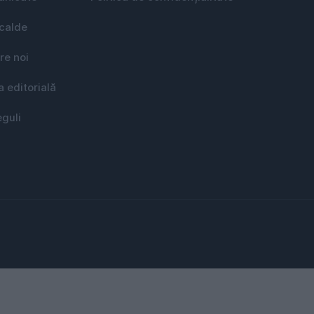
 calde
re noi
a editorială
eguli