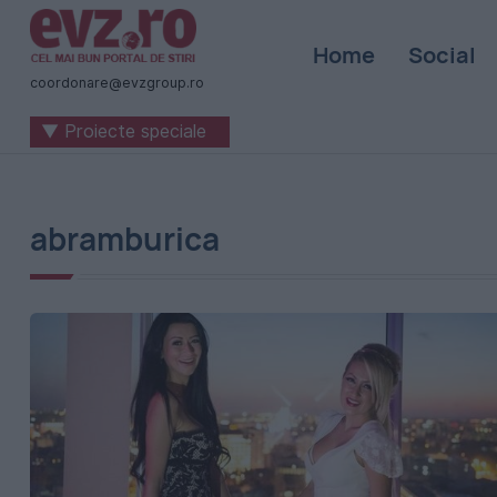
Știri
Home
Social
naționale
coordonare@evzgroup.ro
și
▼ Proiecte speciale
internaționale
|
România
abramburica
-
Evenimentul
Zilei