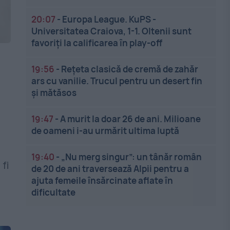
20:07
-
Europa League. KuPS -
Universitatea Craiova, 1-1. Oltenii sunt
favoriți la calificarea în play-off
19:56
-
Rețeta clasică de cremă de zahăr
ars cu vanilie. Trucul pentru un desert fin
și mătăsos
19:47
-
A murit la doar 26 de ani. Milioane
de oameni i-au urmărit ultima luptă
19:40
-
„Nu merg singur”: un tânăr român
fi
de 20 de ani traversează Alpii pentru a
ajuta femeile însărcinate aflate în
dificultate