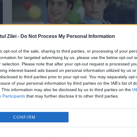
l Zilei -
Do Not Process My Personal Information
to opt-out of the sale, sharing to third parties, or processing of your per
formation for targeted advertising by us, please use the below opt-out s
r selection. Please note that after your opt-out request is processed y
eing interest-based ads based on personal information utilized by us or
disclosed to third parties prior to your opt-out. You may separately opt-
Il mai tineti minte pe "Abramburici"?
losure of your personal information by third parties on the IAB’s list of
. This information may also be disclosed by us to third parties on the
IA
Colegul de emisiune al Danei Rogoz s-
Participants
that may further disclose it to other third parties.
transformat total. Nici nu zici ca are 3
de ani
CONFIRM
10 IUNIE 2015
Devenit cunoscut la inceputul anilor '90,