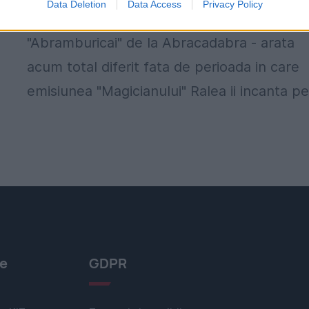
Data Deletion
Data Access
Privacy Policy
faimosul "Abramburici" - colegul
"Abramburicai" de la Abracadabra - arata
acum total diferit fata de perioada in care
emisiunea "Magicianului" Ralea ii incanta pe.
le
GDPR