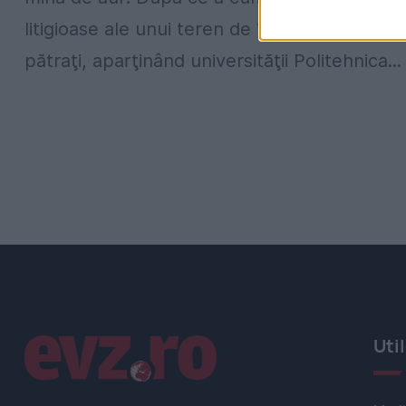
litigioase ale unui teren de 17 mii de metri
pătraţi, aparţinând universităţii Politehnica...
Linkuri utile
Uti