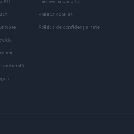
a KIT
Termeni si conditii
act
Politica cookies
nicate
Politica de confidențialitate
 calde
re noi
a editorială
eguli