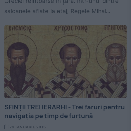
Greciei reîntoarse în țară. Într-unul dintre
saloanele aflate la etaj, Regele Mihai...
SFINȚII TREI IERARHI - Trei faruri pentru
navigația pe timp de furtună
29 IANUARIE 2015