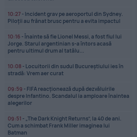
10:27
-
Incident grav pe aeroportul din Sydney.
Piloții au frânat brusc pentru a evita impactul
10:16
-
Înainte să fie Lionel Messi, a fost fiul lui
Jorge. Starul argentinian s-a întors acasă
pentru ultimul drum al tatălu...
10:08
-
Locuitorii din sudul Bucureștiului ies în
stradă: Vrem aer curat
09:59
-
FIFA reacționează după dezvăluirile
despre Infantino. Scandalul ia amploare înaintea
alegerilor
09:51
-
„The Dark Knight Returns”, la 40 de ani.
Cum a schimbat Frank Miller imaginea lui
Batman