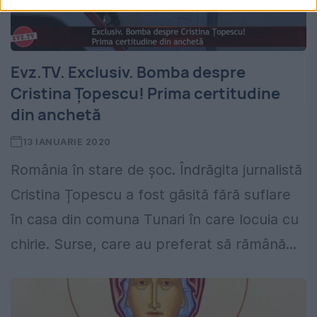
Evz.TV. Exclusiv. Bomba despre
Cristina Țopescu! Prima certitudine
din anchetă
13 IANUARIE 2020
România în stare de șoc. Îndrăgita jurnalistă
Cristina Țopescu a fost găsită fără suflare
în casa din comuna Tunari în care locuia cu
chirie. Surse, care au preferat să rămână...