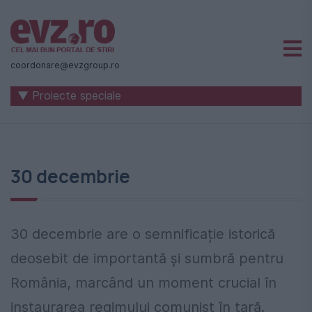
Știri
naționale
coordonare@evzgroup.ro
și
▼ Proiecte speciale
internaționale
|
România
30 decembrie
-
Evenimentul
Zilei
30 decembrie are o semnificație istorică
deosebit de importantă și sumbră pentru
România, marcând un moment crucial în
instaurarea regimului comunist în țară.