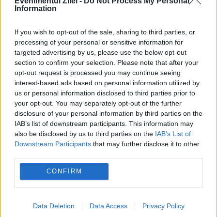
decembrie
Evenimentul Zilei -
Do Not Process My Personal
Information
30 DECEMBRIE 2020
If you wish to opt-out of the sale, sharing to third parties, or
Sfânta Muceniţă Anisia fecioara era din
processing of your personal or sensitive information for
targeted advertising by us, please use the below opt-out
Tesalonic şi a trăit pe vremea împăratului
section to confirm your selection. Please note that after your
Diocleţian (284-305), iar povestea ei este
opt-out request is processed you may continue seeing
interest-based ads based on personal information utilized by
de o înduioșătoare simplitate. După
us or personal information disclosed to third parties prior to
your opt-out. You may separately opt-out of the further
moartea părinţilor ei, care erau foarte...
disclosure of your personal information by third parties on the
IAB’s list of downstream participants. This information may
also be disclosed by us to third parties on the
IAB’s List of
Downstream Participants
that may further disclose it to other
third parties.
CONFIRM
Data Deletion
Data Access
Privacy Policy