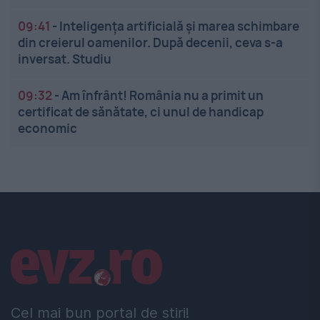
09:41
-
Inteligența artificială și marea schimbare
din creierul oamenilor. După decenii, ceva s-a
inversat. Studiu
09:32
-
Am înfrânt! România nu a primit un
certificat de sănătate, ci unul de handicap
economic
Linkuri utile
Cel mai bun portal de stiri!