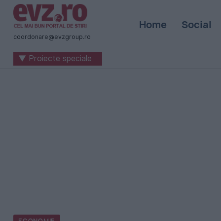
Știri
Home
Social
naționale
coordonare@evzgroup.ro
și
▼ Proiecte speciale
internaționale
|
România
-
Evenimentul
Zilei