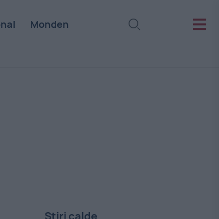
onal
Monden
Stiri calde