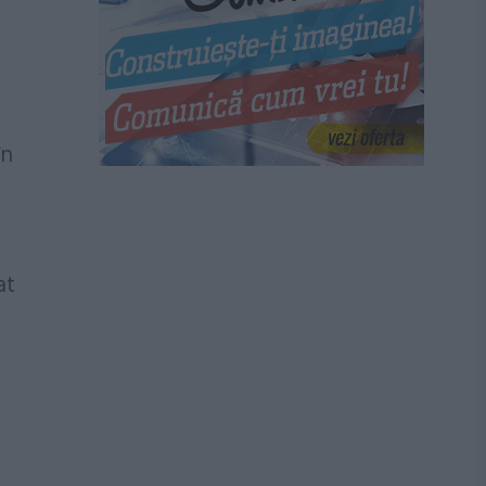
în
at