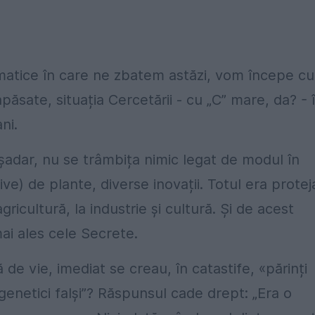
amatice în care ne zbatem astăzi, vom începe cu
apăsate, situația Cercetării - cu „C” mare, da? - 
ni.
șadar, nu se trâmbița nimic legat de modul în
ve) de plante, diverse inovații. Totul era protej
gricultură, la industrie și cultură. Și de acest
mai ales cele Secrete.
 de vie, imediat se creau, în catastife, «părinți
 genetici falși”? Răspunsul cade drept: „Era o