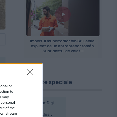
Importul muncitorilor din Sri Lanka,
explicat de un antreprenor român.
Sunt destul de volatili
Proiecte speciale
sonal or
ection to
ou may
 personal
SmartDigi
out of the
 downstream
Exclusiv