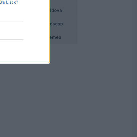
B’s List of
Moldova
Horoscop
Vremea