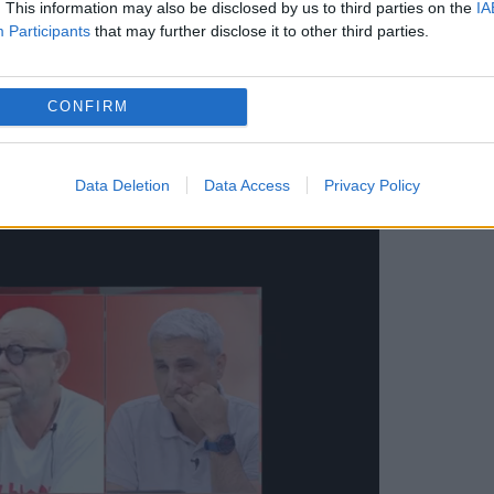
. This information may also be disclosed by us to third parties on the
IA
Participants
that may further disclose it to other third parties.
plante brevetate la noi erau protejate (și) de
 metode - „părinții genetici falși” era cea mai
CONFIRM
ulnerabili decât oricând în domeniul cercetării
Data Deletion
Data Access
Privacy Policy