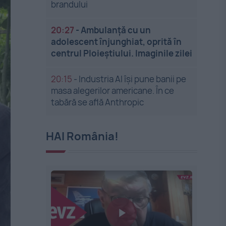
brandului
20:27
-
Ambulanță cu un
adolescent înjunghiat, oprită în
centrul Ploieștiului. Imaginile zilei
20:15
-
Industria AI își pune banii pe
masa alegerilor americane. În ce
tabără se află Anthropic
HAI România!