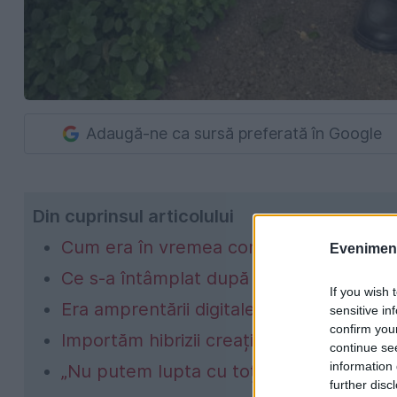
Adaugă-ne ca sursă preferată în Google
Din cuprinsul articolului
Cum era în vremea comunismului
Evenimentu
Ce s-a întâmplat după ’90
If you wish 
Era amprentării digitale
sensitive in
confirm you
Importăm hibrizii creați de noi!
continue se
information 
„Nu putem lupta cu toți băieții deștepți”
further disc