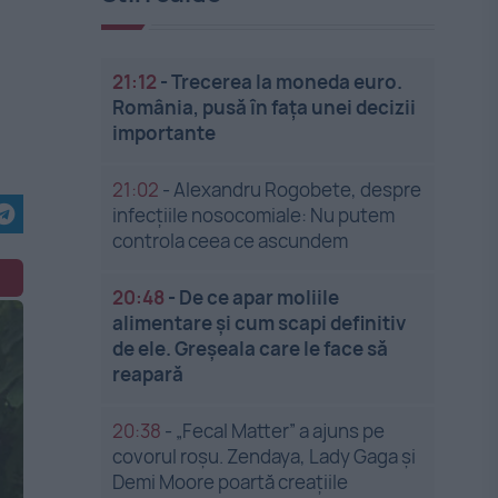
21:12
-
Trecerea la moneda euro.
România, pusă în fața unei decizii
importante
21:02
-
Alexandru Rogobete, despre
infecțiile nosocomiale: Nu putem
controla ceea ce ascundem
20:48
-
De ce apar moliile
alimentare și cum scapi definitiv
de ele. Greșeala care le face să
reapară
20:38
-
„Fecal Matter” a ajuns pe
covorul roșu. Zendaya, Lady Gaga și
Demi Moore poartă creațiile