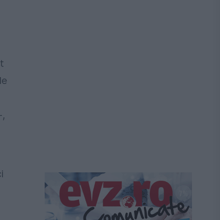
t
de
-,
i