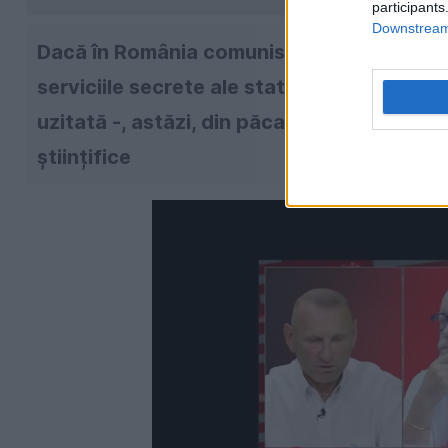
participants
Downstream 
Dacă în România comunistă noile soiuri de 
serviciile secrete ale statului prin diverse
uzitată -, astăzi, din păcate, suntem mai v
științifice