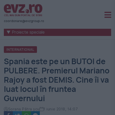
Știri
naționale
coordonare@evzgroup.ro
și
▼ Proiecte speciale
internaționale
|
INTERNATIONAL
România
Spania este pe un BUTOI de
-
PULBERE. Premierul Mariano
Evenimentul
Rajoy a fost DEMIS. Cine îi va
Zilei
luat locul în fruntea
Guvernului
Sorana Pătra șcu
1 iunie 2018, 14:07