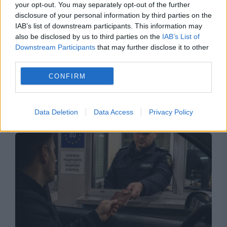
your opt-out. You may separately opt-out of the further
disclosure of your personal information by third parties on the
IAB’s list of downstream participants. This information may
POLITICA
also be disclosed by us to third parties on the
IAB’s List of
Downstream Participants
that may further disclose it to other
PSD cere activarea mecanismului european
third parties.
de urgență pentru energie și susține
CONFIRM
menținerea centralelor pe cărbune. Critici la
adresa lui Bolojan
Data Deletion
Data Access
Privacy Policy