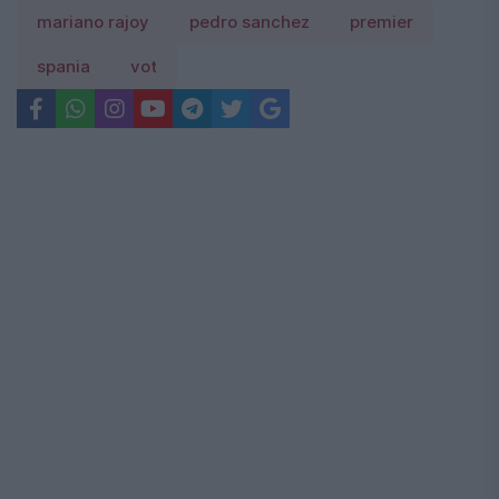
mariano rajoy
pedro sanchez
premier
spania
vot