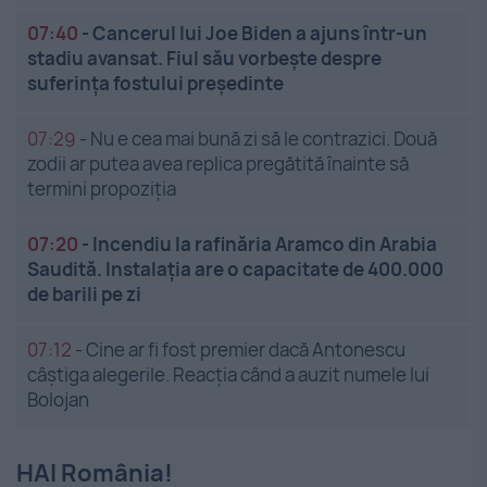
07:40
-
Cancerul lui Joe Biden a ajuns într-un
stadiu avansat. Fiul său vorbește despre
suferința fostului președinte
07:29
-
Nu e cea mai bună zi să le contrazici. Două
zodii ar putea avea replica pregătită înainte să
termini propoziția
07:20
-
Incendiu la rafinăria Aramco din Arabia
Saudită. Instalația are o capacitate de 400.000
de barili pe zi
07:12
-
Cine ar fi fost premier dacă Antonescu
câștiga alegerile. Reacția când a auzit numele lui
Bolojan
HAI România!