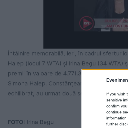
Întâlnire memorabilă, ieri, în cadrul sferturil
Halep (locul 7 WTA) și Irina Begu (34 WTA) și
premii în valoare de 4.771.360 dolari. După o
Evenimentu
Simona Halep. Constănțeanca s-a impus cu s
echilibrat, au urmat două seturi diametral o
If you wish 
sensitive in
confirm you
continue se
information 
FOTO:
Irina Begu
further disc