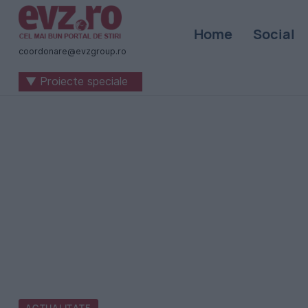
Știri
Home
Social
naționale
coordonare@evzgroup.ro
și
▼ Proiecte speciale
internaționale
|
România
-
Evenimentul
Zilei