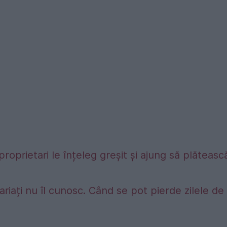
proprietari le înțeleg greșit și ajung să plăteasc
riați nu îl cunosc. Când se pot pierde zilele de