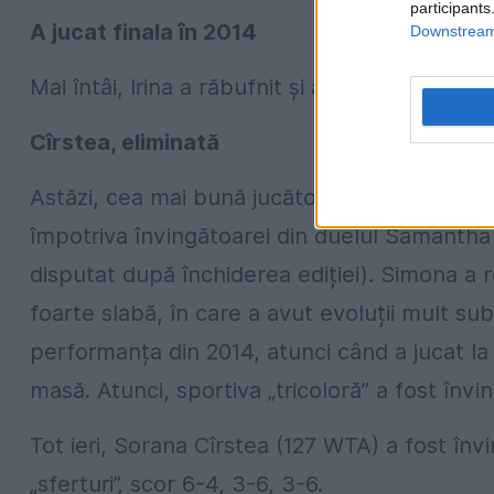
participants
A jucat finala în 2014
Downstream 
Mai întâi, Irina a răbufnit și a învins la zeroi
Cîrstea, eliminată
Astăzi, cea mai bună jucătoare de tenis din R
împotriva învingătoarei din duelul Samantha 
disputat după închiderea ediției). Simona a
foarte slabă, în care a avut evoluții mult su
performanța din 2014, atunci când a jucat la
masă. Atunci, sportiva „tricoloră” a fost înv
Tot ieri, Sorana Cîrstea (127 WTA) a fost în
„sferturi”, scor 6-4, 3-6, 3-6.