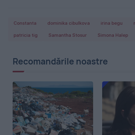
Constanta
dominika cibulkova
irina begu
patricia tig
Samantha Stosur
Simona Halep
Recomandările noastre