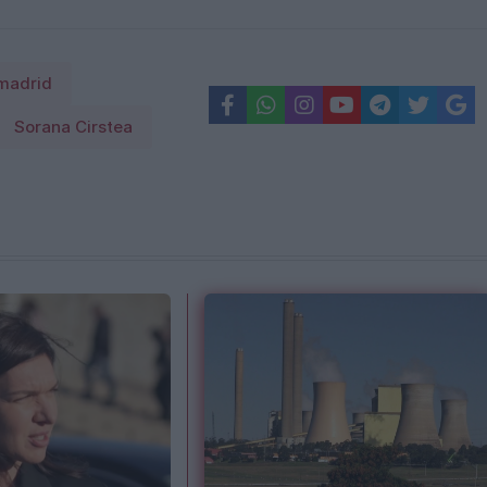
madrid
Sorana Cirstea