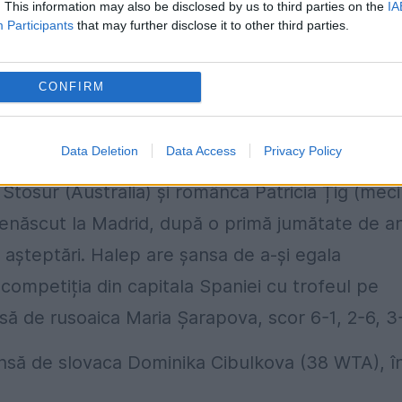
. This information may also be disclosed by us to third parties on the
IA
Participants
that may further disclose it to other third parties.
, apoi, în decisiv, Halep a câștigat fără nicio emoț
CONFIRM
Data Deletion
Data Access
Privacy Policy
omânia va lupta pentru calificarea în finală,
Stosur (Australia) și românca Patricia Țig (meci
 renăscut la Madrid, după o primă jumătate de a
b așteptări. Halep are șansa de a-și egala
 competiția din capitala Spaniei cu trofeul pe
insă de rusoaica Maria Șarapova, scor 6-1, 2-6, 3
vinsă de slovaca Dominika Cibulkova (38 WTA), î