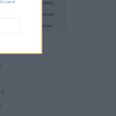
B’s List of
Moldova
Horoscop
ie.
Vremea
n
-6.
n