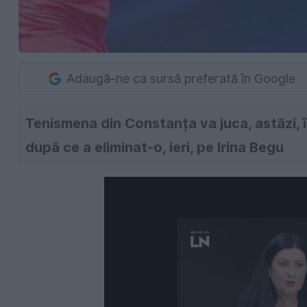
Adaugă-ne ca sursă preferată în Google
Tenismena din Constanța va juca, astăzi, î
după ce a eliminat-o, ieri, pe Irina Begu