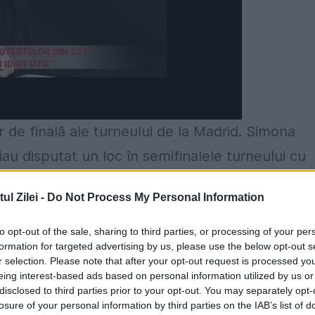
or de finală ale turneului de la Madrid. Simona
au disputat un loc în semifinalele turneului cu
 oră și 36 de minute, cea care a jubilat a fost
l Zilei -
Do Not Process My Personal Information
corul de 6-3, 0-6, 6-1. După un prim act
puse.
to opt-out of the sale, sharing to third parties, or processing of your per
formation for targeted advertising by us, please use the below opt-out s
r selection. Please note that after your opt-out request is processed y
eing interest-based ads based on personal information utilized by us or
disclosed to third parties prior to your opt-out. You may separately opt-
losure of your personal information by third parties on the IAB’s list of