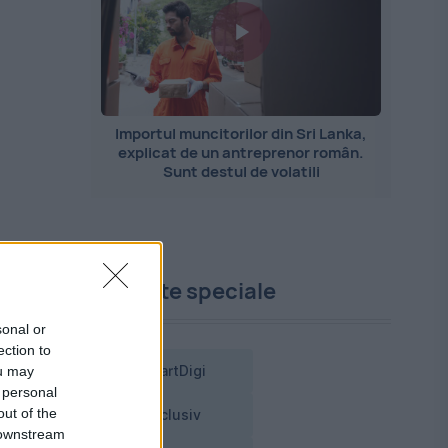
Importul muncitorilor din Sri Lanka,
explicat de un antreprenor român.
Sunt destul de volatili
Proiecte speciale
sonal or
ection to
ou may
SmartDigi
 personal
out of the
Exclusiv
 downstream