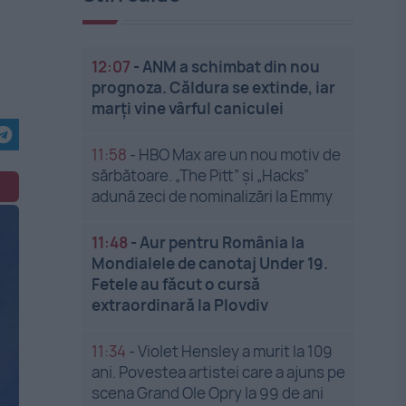
12:07
-
ANM a schimbat din nou
prognoza. Căldura se extinde, iar
marți vine vârful caniculei
11:58
-
HBO Max are un nou motiv de
sărbătoare. „The Pitt” și „Hacks”
adună zeci de nominalizări la Emmy
11:48
-
Aur pentru România la
Mondialele de canotaj Under 19.
Fetele au făcut o cursă
extraordinară la Plovdiv
11:34
-
Violet Hensley a murit la 109
ani. Povestea artistei care a ajuns pe
scena Grand Ole Opry la 99 de ani