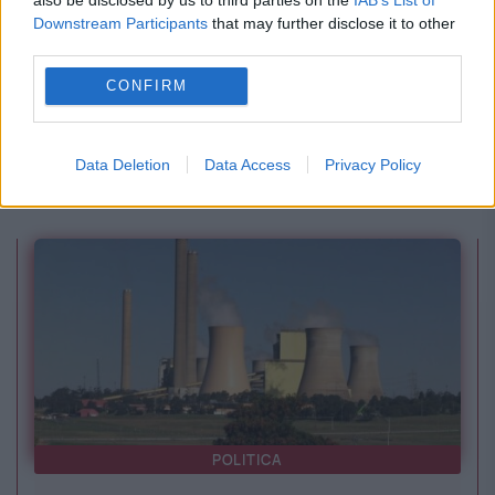
Downstream Participants
that may further disclose it to other
third parties.
CONFIRM
POLITICA
Iohannis, mai bine văzut decât Bolojan la
Data Deletion
Data Access
Privacy Policy
Bruxelles. Dezvăluirile lui Rareș Bogdan
POLITICA