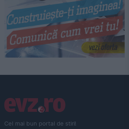
Linkuri utile
Cel mai bun portal de stiri!