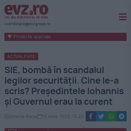
Știri
naționale
coordonare@evzgroup.ro
și
▼ Proiecte speciale
internaționale
|
ACTUALITATE
România
SIE, bombă în scandalul
-
legilor securității. Cine le-a
Evenimentul
scris? Președintele Iohannis
Zilei
și Guvernul erau la curent
Simona Suciu
15 iunie 2022, 15:23