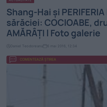
ACTUALITATE
Shang-Hai şi PERIFERIA
sărăciei: COCIOABE, dr
AMĂRÂŢI l Foto galerie
Daniel Teodoreanu
6 mai 2016, 12:34
COMENTEAZĂ ȘTIREA