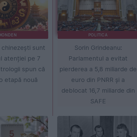
MONDEN
POLITICA
i chinezești sunt
Sorin Grindeanu:
l atenției pe 7
Parlamentul a evitat
trologii spun că
pierderea a 5,8 miliarde de
o etapă nouă
euro din PNRR și a
deblocat 16,7 miliarde din
SAFE