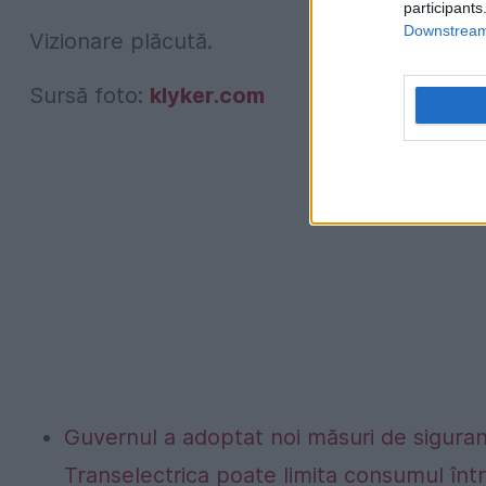
participants
Downstream 
Vizionare plăcută.
Sursă foto:
klyker.com
Guvernul a adoptat noi măsuri de siguran
Transelectrica poate limita consumul într