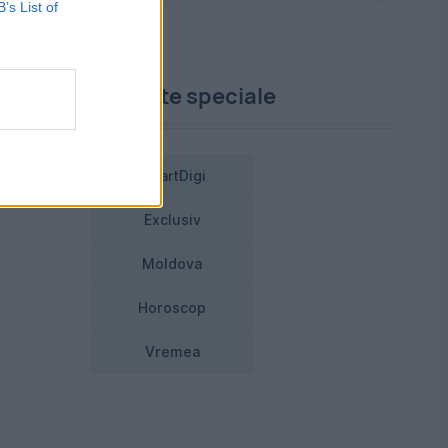
B’s List of
Proiecte speciale
SmartDigi
Exclusiv
Moldova
Horoscop
Vremea