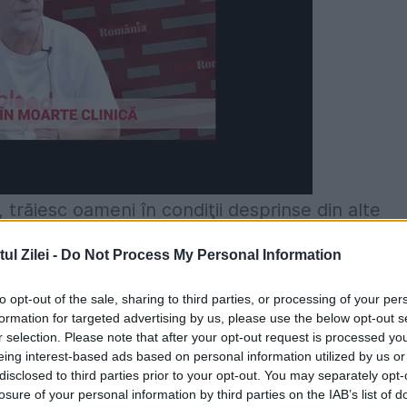
trăiesc oameni în condiţii desprinse din alte
l Zilei -
Do Not Process My Personal Information
 de sărăcie în aer... Aceasta este atmosfera d
to opt-out of the sale, sharing to third parties, or processing of your per
oraşe ale Chinei.
formation for targeted advertising by us, please use the below opt-out s
r selection. Please note that after your opt-out request is processed y
eing interest-based ads based on personal information utilized by us or
aleria foto şi arată o faţă neştiută a ţării care
disclosed to third parties prior to your opt-out. You may separately opt-
ndială.
losure of your personal information by third parties on the IAB’s list of