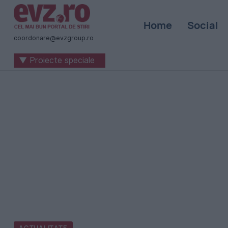
Știri
Home
Social
naționale
coordonare@evzgroup.ro
și
▼ Proiecte speciale
internaționale
|
România
-
Evenimentul
Zilei