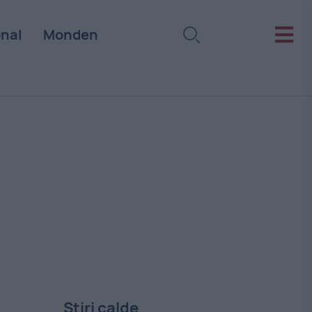
onal
Monden
Stiri calde