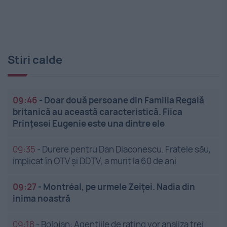
Stiri calde
09:46
-
Doar două persoane din Familia Regală
britanică au această caracteristică. Fiica
Prințesei Eugenie este una dintre ele
09:35
-
Durere pentru Dan Diaconescu. Fratele său,
implicat în OTV și DDTV, a murit la 60 de ani
09:27
-
Montréal, pe urmele Zeiței. Nadia din
inima noastră
09:18
-
Bolojan: Agențiile de rating vor analiza trei