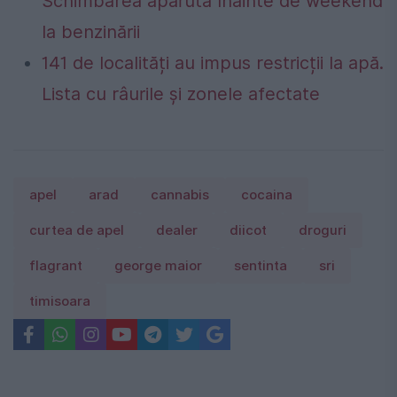
Schimbarea apărută înainte de weekend
la benzinării
141 de localități au impus restricții la apă.
Lista cu râurile și zonele afectate
apel
arad
cannabis
cocaina
curtea de apel
dealer
diicot
droguri
flagrant
george maior
sentinta
sri
timisoara