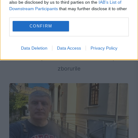
also be disclosed by us to third parties on the
IAB’s List of
Downstream Participants
that may further disclose it to other
third parties.
CONFIRM
ECONOMIE
Un aeroport din România a rămas fără
Data Deletion
Data Access
Privacy Policy
combustibil pentru avioane. Ce se întâmplă cu
zborurile