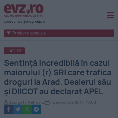
Știri
naționale
coordonare@evzgroup.ro
și
▼ Proiecte speciale
internaționale
|
JUSTITIE
România
Sentință incredibilă în cazul
-
maiorului (r) SRI care trafica
Evenimentul
droguri la Arad. Dealerul său
Zilei
și DIICOT au declarat APEL
Georgeta Petrovici
6 decembrie 2017, 10:03