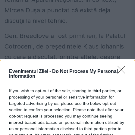
Mircea Duşa a punctat că există deja
discuţii la nivel tehnic.
Gen. Breedlove a fost primit ieri, la Palatul
Cotroceni, de preşedintele Klaus Iohannis
cu care a discutat, printre altele, despre
situaţia „instabilă” din Ucraina.
Evenimentul Zilei -
Do Not Process My Personal
Information
Potrivit unui comunicat de presă al
If you wish to opt-out of the sale, sharing to third parties, or
Președinției, „domnul general Breedlove a
processing of your personal or sensitive information for
reafirmat că NATO dorește rezolvarea
targeted advertising by us, please use the below opt-out
section to confirm your selection. Please note that after your
diplomatică a conflictului din Ucraina și că
opt-out request is processed you may continue seeing
interest-based ads based on personal information utilized by
scopurile organizației sunt exclusiv
us or personal information disclosed to third parties prior to
your opt-out. You may separately opt-out of the further