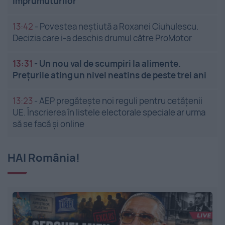
împrumuturilor
13:42
-
Povestea neștiută a Roxanei Ciuhulescu.
Decizia care i-a deschis drumul către ProMotor
13:31
-
Un nou val de scumpiri la alimente.
Prețurile ating un nivel neatins de peste trei ani
13:23
-
AEP pregătește noi reguli pentru cetățenii
UE. Înscrierea în listele electorale speciale ar urma
să se facă și online
HAI România!