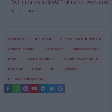
Schimbarea apărută înainte de weekend
la benzinării
agerpres
Bucuresti
curtea constitutionala
eduard hellvig
Frank Rose
Marea Neagra
nato
Philip Breedlove
republica moldova
romania
rusia
sri
ucraina
uniunea europeana