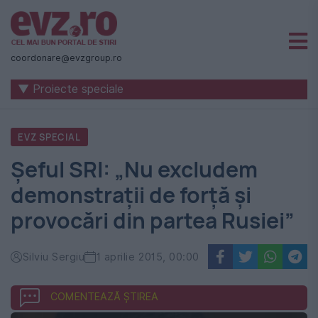
Știri
naționale
coordonare@evzgroup.ro
și
▼ Proiecte speciale
internaționale
|
EVZ SPECIAL
România
Șeful SRI: „Nu excludem
-
demonstrații de forță și
Evenimentul
provocări din partea Rusiei”
Zilei
Silviu Sergiu
1 aprilie 2015, 00:00
COMENTEAZĂ ȘTIREA