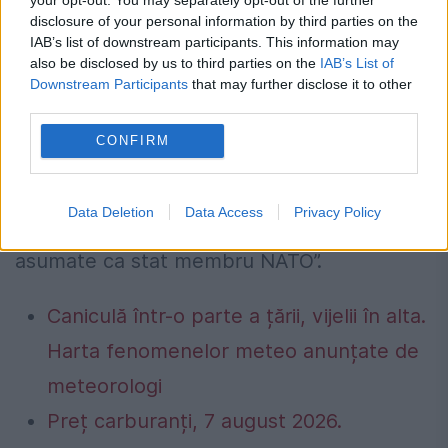
defensive”. .
disclosure of your personal information by third parties on the
IAB’s list of downstream participants. This information may
În întâlnirea avută la Palatul Victoria,
also be disclosed by us to third parties on the
IAB’s List of
premierul Victor Ponta i-a mulțumit
Downstream Participants
that may further disclose it to other
third parties.
generalului „pentru angajamentul NATO în
CONFIRM
consolidarea capacităţii de apărare a
României şi a reconfirmat angajamentul ţării
Data Deletion
Data Access
Privacy Policy
noastre pentru îndeplinirea obligaţiilor
asumate ca stat membru NATO”.
Caniculă într-o parte a țării, vijelii în alta.
Harta fenomenelor meteo anunțate de
meteorologi
Preț carburanți, 7 august 2026.