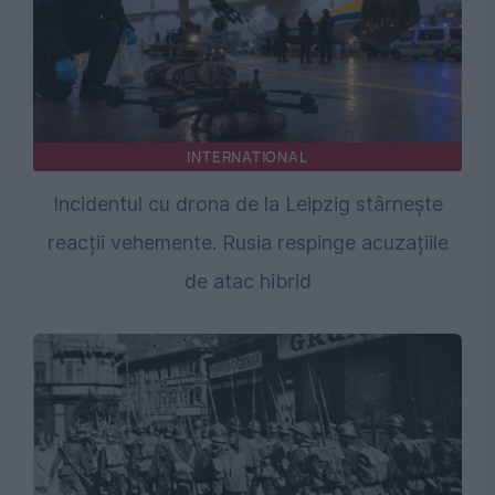
INTERNATIONAL
Incidentul cu drona de la Leipzig stârnește
reacții vehemente. Rusia respinge acuzațiile
de atac hibrid