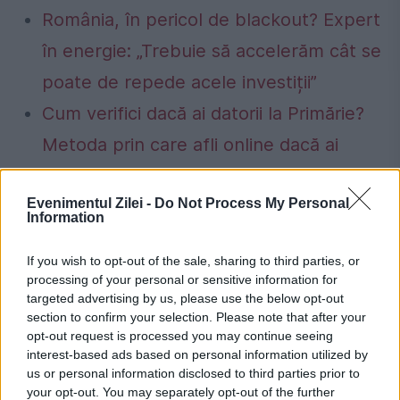
România, în pericol de blackout? Expert
în energie: „Trebuie să accelerăm cât se
poate de repede acele investiții”
Cum verifici dacă ai datorii la Primărie?
Metoda prin care afli online dacă ai
restanțe la taxe și impozite
Evenimentul Zilei -
Do Not Process My Personal
Information
If you wish to opt-out of the sale, sharing to third parties, or
AstraZeneca
franta
germania
romania
processing of your personal or sensitive information for
targeted advertising by us, please use the below opt-out
section to confirm your selection. Please note that after your
opt-out request is processed you may continue seeing
interest-based ads based on personal information utilized by
us or personal information disclosed to third parties prior to
your opt-out. You may separately opt-out of the further