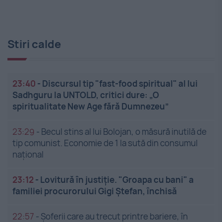
Stiri calde
23:40
-
Discursul tip "fast-food spiritual" al lui
Sadhguru la UNTOLD, critici dure: „O
spiritualitate New Age fără Dumnezeu”
23:29
-
Becul stins al lui Bolojan, o măsură inutilă de
tip comunist. Economie de 1 la sută din consumul
național
23:12
-
Lovitură în justiție. "Groapa cu bani" a
familiei procurorului Gigi Ștefan, închisă
22:57
-
Șoferii care au trecut printre bariere, în