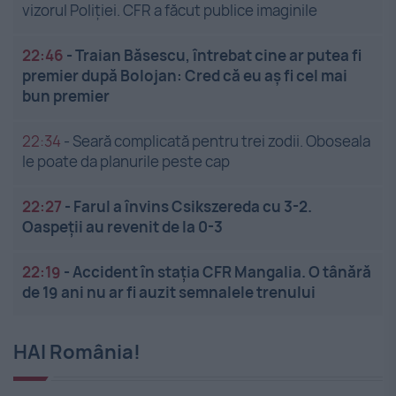
vizorul Poliției. CFR a făcut publice imaginile
22:46
-
Traian Băsescu, întrebat cine ar putea fi
premier după Bolojan: Cred că eu aș fi cel mai
bun premier
22:34
-
Seară complicată pentru trei zodii. Oboseala
le poate da planurile peste cap
22:27
-
Farul a învins Csikszereda cu 3-2.
Oaspeții au revenit de la 0-3
22:19
-
Accident în stația CFR Mangalia. O tânără
de 19 ani nu ar fi auzit semnalele trenului
HAI România!