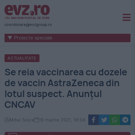
Știri
naționale
coordonare@evzgroup.ro
și
▼ Proiecte speciale
internaționale
|
ACTUALITATE
România
Se reia vaccinarea cu dozele
-
de vaccin AstraZeneca din
Evenimentul
lotul suspect. Anunțul
Zilei
CNCAV
Mihai Soica
19 martie 2021, 18:04