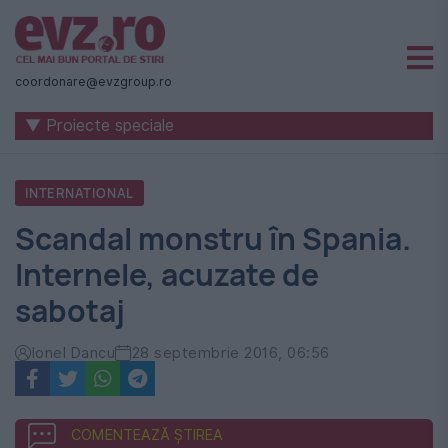
Știri
naționale
coordonare@evzgroup.ro
și
▼ Proiecte speciale
internaționale
|
INTERNATIONAL
România
Scandal monstru în Spania.
-
Internele, acuzate de
Evenimentul
sabotaj
Zilei
Ionel Dancu
28 septembrie 2016, 06:56
COMENTEAZĂ ȘTIREA