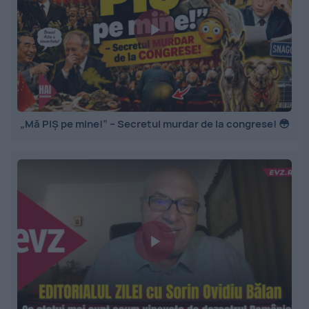
„Mă PIȘ pe mine!” – Secretul murdar de la congrese! 😳