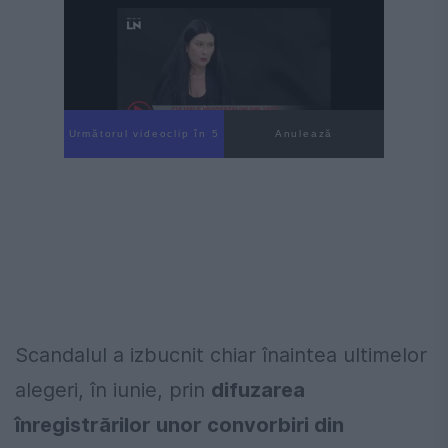
Următorul videoclip în 4
Anulează
Scandalul a izbucnit chiar înaintea ultimelor
alegeri, în iunie, prin
difuzarea
înregistrărilor unor convorbiri din