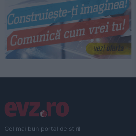
Linkuri utile
Cel mai bun portal de stiri!