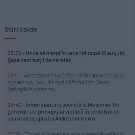
Stiri calde
23:59
-
Unde să mergi în vacanță după 15 august.
Șase destinații de neratat
23:51
-
Amenzi pentru călătorii STB care vorbesc pe
speaker sau ascultă muzică fără căști. Ce se
întâmplă la Metrorex
23:40
-
Înmormântare secretă la Moscova: Un
general rus, presupusă victimă în tentativa de
asasinat asupra lui Aleksandr Ceiko
23:36
-
Opoziția încearcă suspendarea Maiei Sandu.