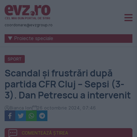
Știri
naționale
coordonare@evzgroup.ro
și
▼ Proiecte speciale
internaționale
|
SPORT
România
Scandal și frustrări după
-
partida CFR Cluj – Sepsi (3-
Evenimentul
3). Dan Petrescu a intervenit
Zilei
Bianca Ion
26 octombrie 2024, 07:46
COMENTEAZĂ ȘTIREA