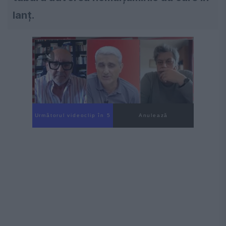
lanț.
Următorul videoclip în 4
Anulează