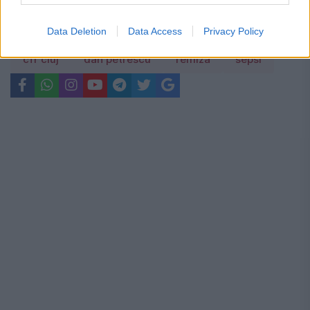
Data Deletion
Data Access
Privacy Policy
cfr cluj
dan petrescu
remiza
sepsi