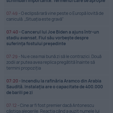
schimbări importante. Termenul care se apropie
07:49
-
O eclipsă rară vine peste o Europă lovită de
caniculă. „Situația este gravă”
07:40
-
Cancerul lui Joe Biden a ajuns într-un
stadiu avansat. Fiul său vorbește despre
suferința fostului președinte
07:29
-
Nu e cea mai bună zi să le contrazici. Două
zodii ar putea avea replica pregătită înainte să
termini propoziția
07:20
-
Incendiu la rafinăria Aramco din Arabia
Saudită. Instalația are o capacitate de 400.000
de barili pe zi
07:12
-
Cine ar fi fost premier dacă Antonescu
câștiga alegerile. Reacția când a auzit numele lui