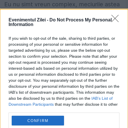
Eu nu simt vreun complex, meciurile astea
sunt meciuri normale. Când dai 3 goluri cu
Evenimentul Zilei -
Do Not Process My Personal
CFR ar trebui să ai curaj. Știm că CFR se
Information
apără bine, ar trebui să avem încredere că
If you wish to opt-out of the sale, sharing to third parties, or
am dat 3 goluri”, a declarat Denis
processing of your personal or sensitive information for
targeted advertising by us, please use the below opt-out
Ciobotariu, la
Prima Sport 1
.
section to confirm your selection. Please note that after your
opt-out request is processed you may continue seeing
interest-based ads based on personal information utilized by
Locuiești la bloc? 10 reguli pe care mulți
us or personal information disclosed to third parties prior to
proprietari le înțeleg greșit și ajung să
your opt-out. You may separately opt-out of the further
disclosure of your personal information by third parties on the
plătească mai mult.Ce spune legea
IAB’s list of downstream participants. This information may
also be disclosed by us to third parties on the
IAB’s List of
Concediu 2026. Dreptul pe care mulți
Downstream Participants
that may further disclose it to other
salariați nu îl cunosc. Când se pot pierde
third parties.
zilele de concediu și când nu
CONFIRM