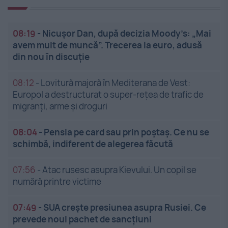
08:19
-
Nicușor Dan, după decizia Moody’s: „Mai
avem mult de muncă”. Trecerea la euro, adusă
din nou în discuție
08:12
-
Lovitură majoră în Mediterana de Vest:
Europol a destructurat o super-rețea de trafic de
migranți, arme și droguri
08:04
-
Pensia pe card sau prin poștaș. Ce nu se
schimbă, indiferent de alegerea făcută
07:56
-
Atac rusesc asupra Kievului. Un copil se
numără printre victime
07:49
-
SUA crește presiunea asupra Rusiei. Ce
prevede noul pachet de sancțiuni