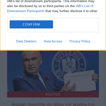
IAB’s list of downstream participants. This information may
also be disclosed by us to third parties on the
IAB’s List of
Downstream Participants
that may further disclose it to other
third parties.
ECONOMIE
CONFIRM
Bolojan, cu ochii pe contor. Cifrele i-au smuls
un zâmbet
Data Deletion
Data Access
Privacy Policy
POLITICA
Bolojan: Agențiile de rating vor analiza trei