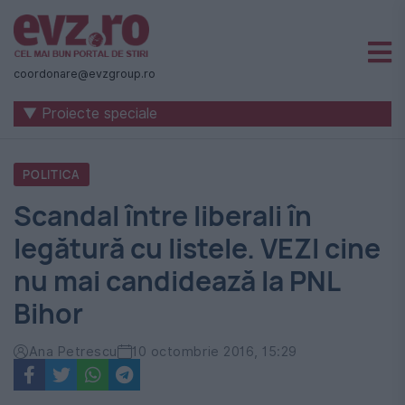
Știri
naționale
coordonare@evzgroup.ro
și
▼ Proiecte speciale
internaționale
|
POLITICA
România
Scandal între liberali în
-
legătură cu listele. VEZI cine
Evenimentul
nu mai candidează la PNL
Zilei
Bihor
Ana Petrescu
10 octombrie 2016, 15:29