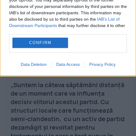
disclosure of your personal information by third parties on the
Ce soluții are Claudiu Târziu
IAB’s list of downstream participants. This information may
pentru partidul pe care îl
also be disclosed by us to third parties on the
IAB’s List of
Downstream Participants
that may further disclose it to other
reprezintă
third parties.
Claudiu Târziu precizează şi care ar fi paşii
CONFIRM
pentru a reglementa situaţia în partid.
Data Deletion
Data Access
Privacy Policy
„Suntem la câteva săptămâni distanţă
de un moment care va influenţa
decisiv viitorul acestui partid. Cu
structuri locale care funcţionează
semi-clandestin, cu un activ de partid
dezamăgit şi revoltat pentru
tratamentul la care a fost supus în