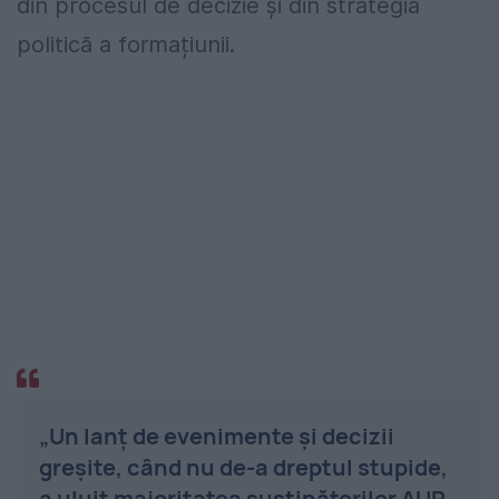
din procesul de decizie și din strategia
politică a formațiunii.
„Un lanţ de evenimente şi decizii
greşite, când nu de-a dreptul stupide,
a uluit majoritatea susţinătorilor AUR