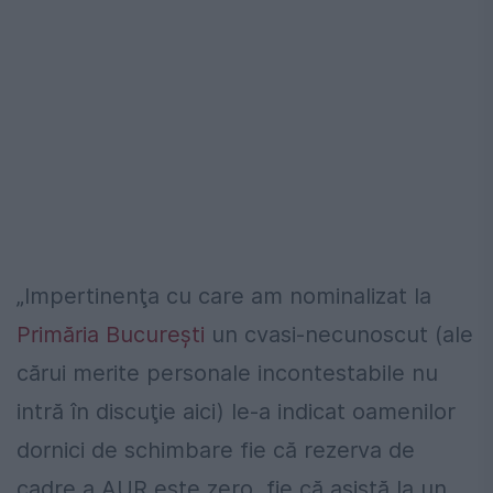
„Impertinenţa cu care am nominalizat la
Primăria Bucureşti
un cvasi-necunoscut (ale
cărui merite personale incontestabile nu
intră în discuţie aici) le-a indicat oamenilor
dornici de schimbare fie că rezerva de
cadre a AUR este zero, fie că asistă la un