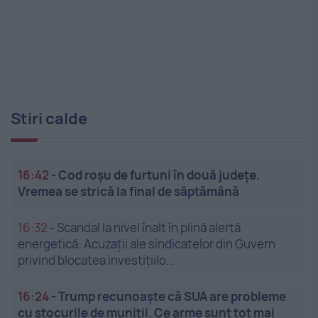
Stiri calde
16:42
-
Cod roșu de furtuni în două județe.
Vremea se strică la final de săptămână
16:32
-
Scandal la nivel înalt în plină alertă
energetică: Acuzații ale sindicatelor din Guvern
privind blocatea investițiilo...
16:24
-
Trump recunoaște că SUA are probleme
cu stocurile de muniții. Ce arme sunt tot mai