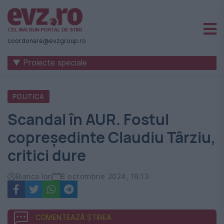
Știri
naționale
coordonare@evzgroup.ro
și
▼ Proiecte speciale
internaționale
|
POLITICA
România
Scandal în AUR. Fostul
-
copreședinte Claudiu Târziu,
Evenimentul
critici dure
Zilei
Bianca Ion
8 octombrie 2024, 16:13
COMENTEAZĂ ȘTIREA