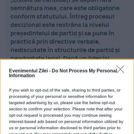
semnătura mea, care este obligatorie
conform statutului. Întreg procesul
decizional este restrâns la nivelul
preşedintelui de partid şi se pune în
practică prin directive verbale,
nediscutate în structurile de partid şi
neadoptate legal. Dacă un lider îşi
poate pierde parţial sau total reperele
Evenimentul Zilei -
Do Not Process My Personal
morale şi respectul pentru legalitate
Information
în momente de mare intensitate
If you wish to opt-out of the sale, sharing to third parties, or
politică, apropiaţii şi colaboratorii au
processing of your personal or sensitive information for
datoria să-l readucă cu picioarele pe
targeted advertising by us, please use the below opt-out
pământ, nu să îi stimuleze pornirile
section to confirm your selection. Please note that after your
opt-out request is processed you may continue seeing
dictatoriale”, îşi argumentează
interest-based ads based on personal information utilized by
Claudiu Târziu demersul.
us or personal information disclosed to third parties prior to
your opt-out. You may separately opt-out of the further