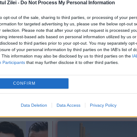
l Zilei -
Do Not Process My Personal Information
proprietari le înțeleg greșit și ajung să plăteasc
to opt-out of the sale, sharing to third parties, or processing of your per
formation for targeted advertising by us, please use the below opt-out s
riați nu îl cunosc. Când se pot pierde zilele de
r selection. Please note that after your opt-out request is processed y
eing interest-based ads based on personal information utilized by us or
disclosed to third parties prior to your opt-out. You may separately opt-
losure of your personal information by third parties on the IAB’s list of
. This information may also be disclosed by us to third parties on the
IA
Participants
that may further disclose it to other third parties.
CONFIRM
Data Deletion
Data Access
Privacy Policy