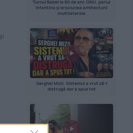
Turnul Babel la 80 de ani: ONU, pariul
Infantino și eroziunea arhitecturii
multilaterale
şi
Serghei Mizil. Sistemul a vrut să-l
distrugă dar a spus tot