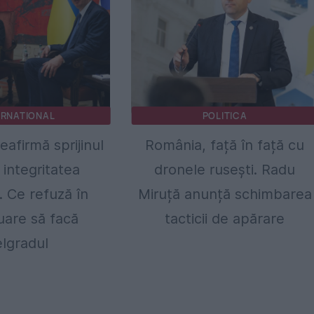
ERNATIONAL
POLITICA
reafirmă sprijinul
România, față în față cu
 integritatea
dronele rusești. Radu
. Ce refuză în
Miruță anunță schimbarea
uare să facă
tacticii de apărare
lgradul