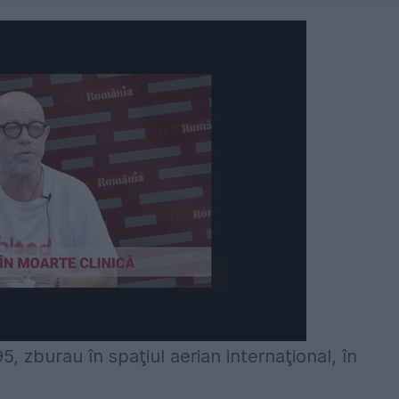
 zburau în spaţiul aerian internaţional, în