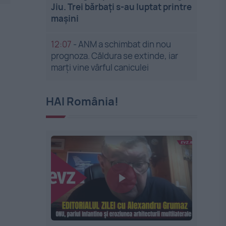
Jiu. Trei bărbați s-au luptat printre
mașini
12:07
-
ANM a schimbat din nou
prognoza. Căldura se extinde, iar
marți vine vârful caniculei
HAI România!