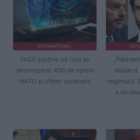
INTERNATIONAL
INT
TASS susține că rușii au
„Păianjen
deconspirat 400 de spioni
dispărut
NATO și ofițeri ucraineni
regimului. 
a locali