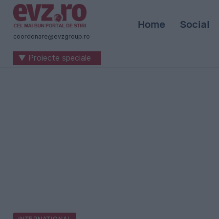
Știri
Home
Social
naționale
coordonare@evzgroup.ro
și
▼ Proiecte speciale
internaționale
|
România
-
Evenimentul
Zilei