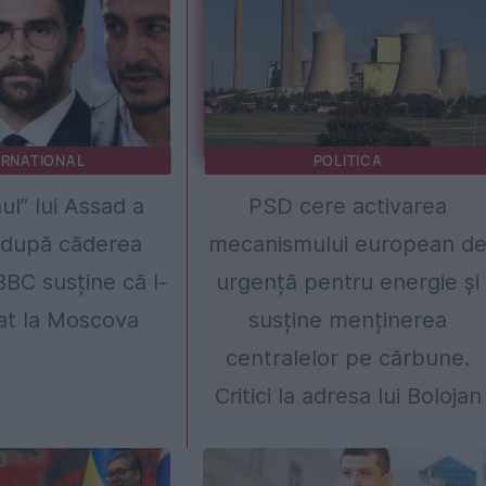
ERNATIONAL
POLITICA
ul” lui Assad a
PSD cere activarea
 după căderea
mecanismului european d
BBC susține că l-
urgență pentru energie și
zat la Moscova
susține menținerea
centralelor pe cărbune.
Critici la adresa lui Bolojan