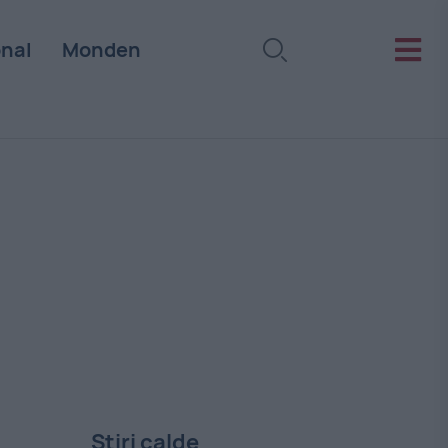
onal
Monden
Stiri calde