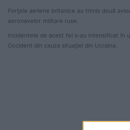
Forţele aeriene britanice au trimis două a
aeronavelor militare ruse.
Incidentele de acest fel s-au intensificat în 
Occident din cauza situaţiei din Ucraina.