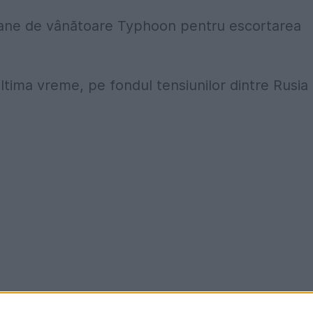
vioane de vânătoare Typhoon pentru escortarea
ultima vreme, pe fondul tensiunilor dintre Rusia 