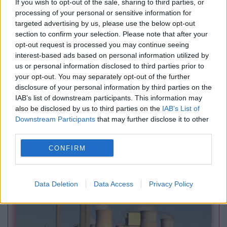
If you wish to opt-out of the sale, sharing to third parties, or
processing of your personal or sensitive information for
targeted advertising by us, please use the below opt-out
section to confirm your selection. Please note that after your
opt-out request is processed you may continue seeing
interest-based ads based on personal information utilized by
us or personal information disclosed to third parties prior to
your opt-out. You may separately opt-out of the further
disclosure of your personal information by third parties on the
INTERNATIONAL
IAB’s list of downstream participants. This information may
also be disclosed by us to third parties on the
IAB’s List of
Avertisment fără precedent. Rusia ar putea
Downstream Participants
that may further disclose it to other
ataca NATO folosind drone ucrainene. Planul
third parties.
lui Putin, dezvăluit de Lituania
CONFIRM
Data Deletion
Data Access
Privacy Policy