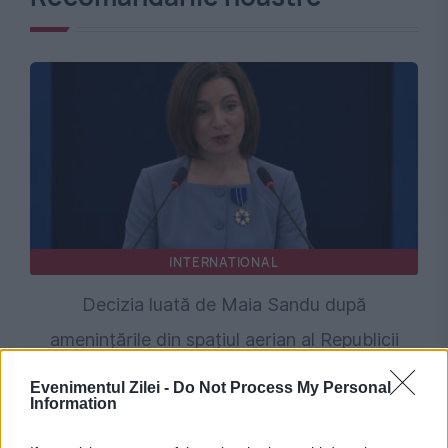
INTERNATIONAL
Decizia luată de Maia Sandu după
amenințările din spațiul aerian al Republicii
Moldova: „Pericolul este real”
Evenimentul Zilei -
Do Not Process My Personal
Information