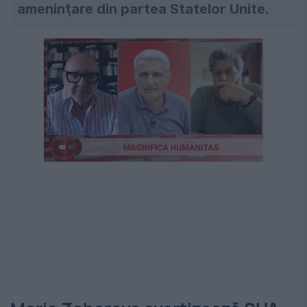
ameninţare din partea Statelor Unite.
Următorul videoclip în 4
Anulează