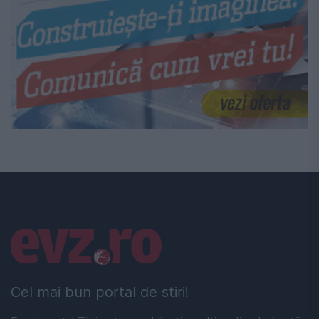
Linkuri utile
Cel mai bun portal de stiri!