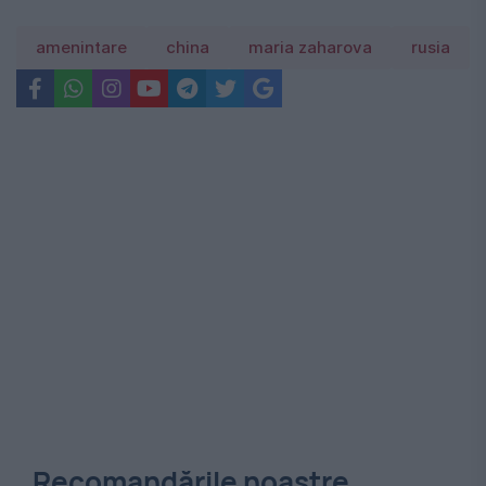
amenintare
china
maria zaharova
rusia
Recomandările noastre