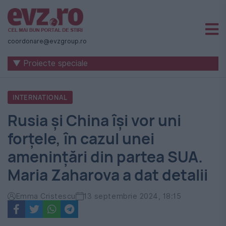
Știri
naționale
coordonare@evzgroup.ro
și
▼ Proiecte speciale
internaționale
|
INTERNATIONAL
România
Rusia și China își vor uni
-
forțele, în cazul unei
Evenimentul
amenințări din partea SUA.
Zilei
Maria Zaharova a dat detalii
Emma Cristescu
13 septembrie 2024, 18:15