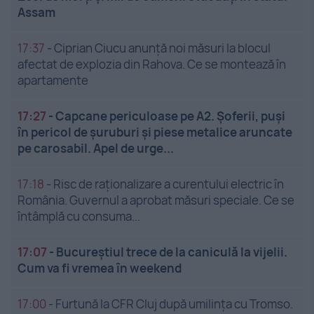
Assam
17:37
-
Ciprian Ciucu anunță noi măsuri la blocul
afectat de explozia din Rahova. Ce se montează în
apartamente
17:27
-
Capcane periculoase pe A2. Șoferii, puși
în pericol de șuruburi și piese metalice aruncate
pe carosabil. Apel de urge...
17:18
-
Risc de raționalizare a curentului electric în
România. Guvernul a aprobat măsuri speciale. Ce se
întâmplă cu consuma...
17:07
-
Bucureștiul trece de la caniculă la vijelii.
Cum va fi vremea în weekend
17:00
-
Furtună la CFR Cluj după umilința cu Tromso.