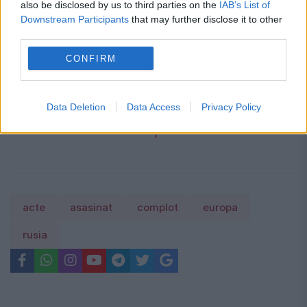
also be disclosed by us to third parties on the
IAB’s List of
Locuiești la bloc? 10 reguli pe care mulți
Downstream Participants
that may further disclose it to other
proprietari le înțeleg greșit și ajung să
third parties.
plătească mai mult.Ce spune legea
CONFIRM
Concediu 2026. Dreptul pe care mulți
salariați nu îl cunosc. Când se pot pierde
Data Deletion
Data Access
Privacy Policy
zilele de concediu și când nu
acte
asasinat
complot
europa
rusia