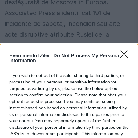
desfășurată de Moscova în Europa.
Associated Press a identificat 191 de
incidente de sabotaj, incendieri sau alte
acte disruptive atribuite Rusiei de la
începutul războiului din Ucraina.
Evenimentul Zilei -
Do Not Process My Personal
Kremlinul a respins anterior acuzațiile
Information
privind implicarea în tentative de asasinat
If you wish to opt-out of the sale, sharing to third parties, or
din străinătate. Purtătorul de cuvânt al lui
processing of your personal or sensitive information for
targeted advertising by us, please use the below opt-out
Vladimir Putin, Dmitri Peskov, a declarat
section to confirm your selection. Please note that after your
opt-out request is processed you may continue seeing
pentru AP că nu vede „nicio nevoie” de a
interest-based ads based on personal information utilized by
comenta informațiile prezentate de
us or personal information disclosed to third parties prior to
your opt-out. You may separately opt-out of the further
agenție.
disclosure of your personal information by third parties on the
IAB’s list of downstream participants. This information may