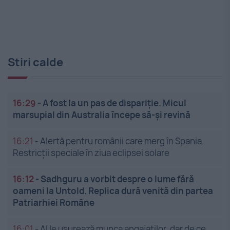
Stiri calde
16:29
-
A fost la un pas de dispariție. Micul
marsupial din Australia începe să-și revină
16:21
-
Alertă pentru românii care merg în Spania.
Restricții speciale în ziua eclipsei solare
16:12
-
Sadhguru a vorbit despre o lume fără
oameni la Untold. Replica dură venită din partea
Patriarhiei Române
16:01
-
AI le ușurează munca angajaților, dar de ce