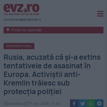
Știri
naționale
coordonare@evzgroup.ro
și
▼ Proiecte speciale
internaționale
|
INTERNATIONAL
România
Rusia, acuzată că și-a extins
-
tentativele de asasinat în
Evenimentul
Europa. Activiștii anti-
Zilei
Kremlin trăiesc sub
protecția poliției
Iulia Moise
7 mai 2026, 11:44