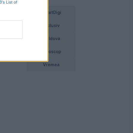
B’s List of
SmartDigi
Exclusiv
Moldova
Horoscop
Vremea