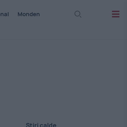
onal
Monden
Stiri calde