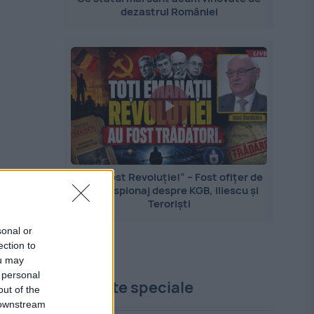
dezastrul României
„Nu a fost Revoluție!” – Fost ofițer de
contraspionaj despre KGB, Iliescu și
Teroriști
sonal or
ection to
ou may
 personal
Proiecte speciale
out of the
 downstream