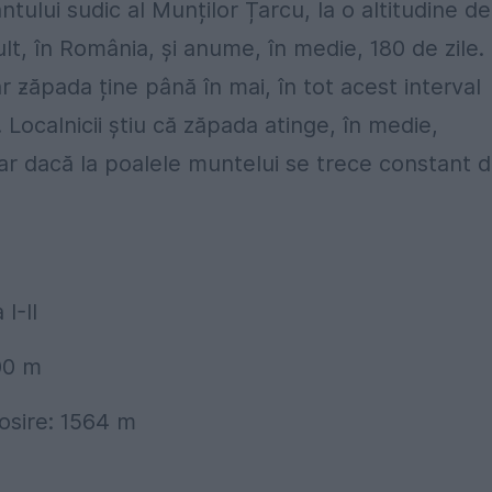
tului sudic al Munților Țarcu, la o altitudine de
lt, în România, și anume, în medie, 180 de zile.
ar ƶăpada ține până în mai, în tot acest interval
. Localnicii știu că zăpada atinge, în medie,
iar dacă la poalele muntelui se trece constant 
I-II
000 m
sosire: 1564 m