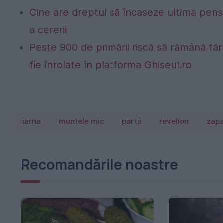
Cine are dreptul să încaseze ultima pen
a cererii
Peste 900 de primării riscă să rămână fă
fie înrolate în platforma Ghiseul.ro
iarna
muntele mic
partii
revelion
zap
Recomandările noastre