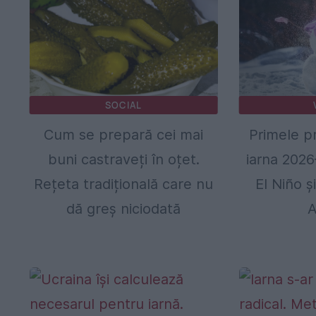
SOCIAL
Cum se prepară cei mai
Primele p
buni castraveți în oțet.
iarna 2026
Rețeta tradițională care nu
El Niño ș
dă greș niciodată
A