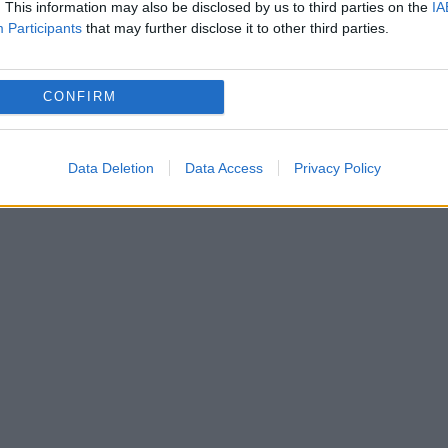
. This information may also be disclosed by us to third parties on the
IA
elescaun
Participants
that may further disclose it to other third parties.
CONFIRM
a sosire: 800 m (odată cu dezăpezirea drumului se
Data Deletion
Data Access
Privacy Policy