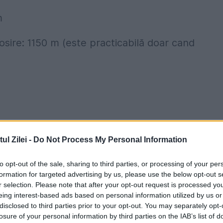
m
 sosire: 1150 m (este practicabilă doar cand
m
sosire: 1520 m
l Zilei -
Do Not Process My Personal Information
to opt-out of the sale, sharing to third parties, or processing of your per
formation for targeted advertising by us, please use the below opt-out s
m
r selection. Please note that after your opt-out request is processed y
eing interest-based ads based on personal information utilized by us or
disclosed to third parties prior to your opt-out. You may separately opt-
sosire: 1520 m
losure of your personal information by third parties on the IAB’s list of