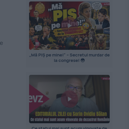
de
„Mă PIȘ pe mine!” – Secretul murdar de
la congrese! 😳
Ce statui mai sunt acum vinovate de