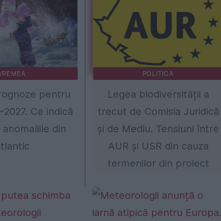
VREMEA
POLITICA
rognoze pentru
Legea biodiversității a
–2027. Ce indică
trecut de Comisia Juridică
i anomaliile din
și de Mediu. Tensiuni între
tlantic
AUR și USR din cauza
termenilor din proiect