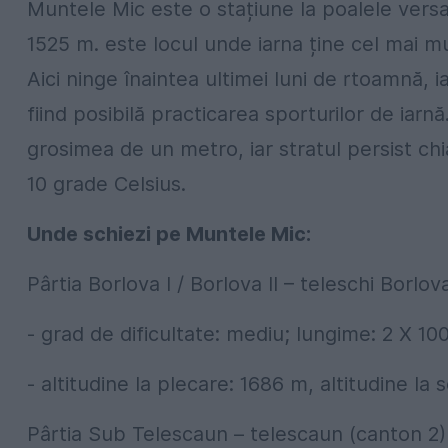
Muntele Mic este o stațiune la poalele versan
1525 m. este locul unde iarna ține cel mai mu
Aici ninge înaintea ultimei luni de rtoamnă, i
fiind posibilă practicarea sporturilor de iarnă
grosimea de un metro, iar stratul persist ch
10 grade Celsius.
Unde schiezi pe Muntele Mic:
Pârtia Borlova I / Borlova II – teleschi Borlova 
- grad de dificultate: mediu; lungime: 2 X 1
- altitudine la plecare: 1686 m, altitudine la 
Pârtia Sub Telescaun – telescaun (canton 2)