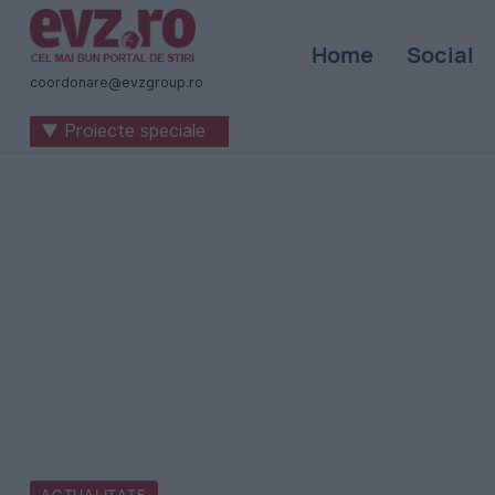
Știri
Home
Social
naționale
coordonare@evzgroup.ro
și
▼ Proiecte speciale
internaționale
|
România
-
Evenimentul
Zilei