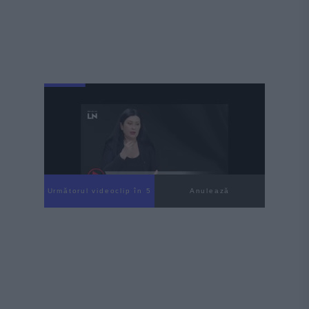
Următorul videoclip în 4
Anulează