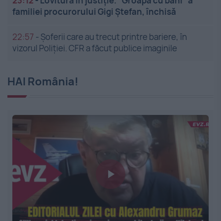
23:12
-
Lovitură în justiție. "Groapa cu bani" a
familiei procurorului Gigi Ștefan, închisă
22:57
-
Șoferii care au trecut printre bariere, în
vizorul Poliției. CFR a făcut publice imaginile
HAI România!