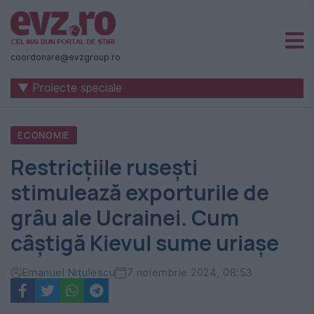
Știri
naționale
coordonare@evzgroup.ro
și
▼ Proiecte speciale
internaționale
|
ECONOMIE
România
Restricțiile rusești
-
stimulează exporturile de
Evenimentul
grâu ale Ucrainei. Cum
Zilei
câștigă Kievul sume uriașe
Emanuel Nițulescu
7 noiembrie 2024, 08:53