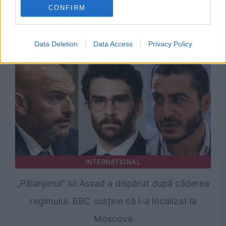
CONFIRM
România învinge Serbia la EuroBasket U16.
Tricolorii au câștigat cu 75-73
Data Deletion
Data Access
Privacy Policy
INTERNATIONAL
„Păianjenul” lui Assad a dispărut după căderea
regimului. BBC susține că l-a localizat la
Moscova