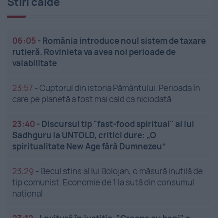
Stiri calde
06:05
-
România introduce noul sistem de taxare
rutieră. Rovinieta va avea noi perioade de
valabilitate
23:57
-
Cuptorul din istoria Pământului. Perioada în
care pe planetă a fost mai cald ca niciodată
23:40
-
Discursul tip "fast-food spiritual" al lui
Sadhguru la UNTOLD, critici dure: „O
spiritualitate New Age fără Dumnezeu”
23:29
-
Becul stins al lui Bolojan, o măsură inutilă de
tip comunist. Economie de 1 la sută din consumul
național