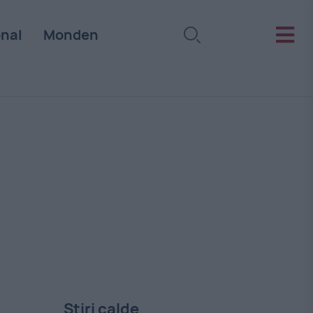
onal
Monden
Stiri calde