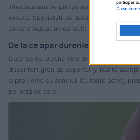
participants
infectată sau pe partea pe care ai o măseau
Downstream 
minute. Specialiștii au declarat că acest tra
că este indicat un consult.
De la ce apar durerile de ureche?
Durerea de ureche vine din cauza unei răcel
disconfort greu de suportat și foarte ascuțit
și probleme cu somnul. Cu toate astea, prob
pe bază de sare.