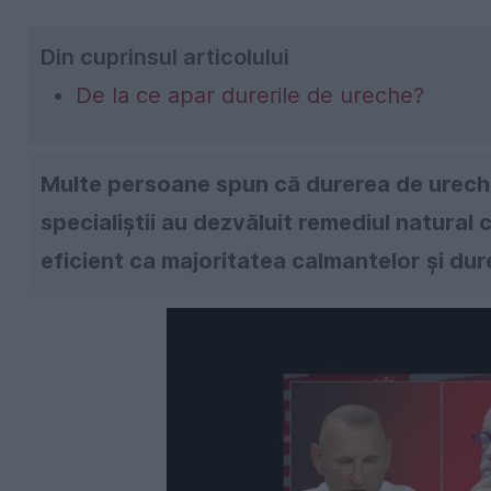
Din cuprinsul articolului
De la ce apar durerile de ureche?
Multe persoane spun că durerea de ureche
specialiștii au dezvăluit remediul natural 
eficient ca majoritatea calmantelor și du