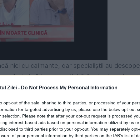
ă nici cu calmante, dar specialiștii au descope
onfort și să termini activitățile de zi cu zi.
e științific.
l Zilei -
Do Not Process My Personal Information
ană de sare de mare și o șosetă albă, curată, d
to opt-out of the sale, sharing to third parties, or processing of your per
formation for targeted advertising by us, please use the below opt-out s
c pentru 4-6 minute. Aceasta trebuie rotită cât
r selection. Please note that after your opt-out request is processed y
eing interest-based ads based on personal information utilized by us or
. Adaugă sarea în șosetă și înnoad-o la capăt,
disclosed to third parties prior to your opt-out. You may separately opt-
 minute. Se pune șoseta cu sare pe
urechea
losure of your personal information by third parties on the IAB’s list of