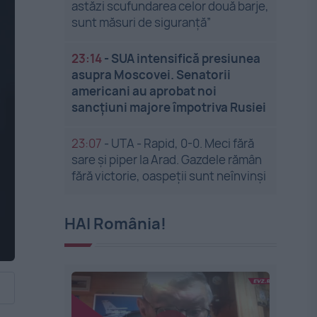
astăzi scufundarea celor două barje,
sunt măsuri de siguranţă”
23:14
-
SUA intensifică presiunea
asupra Moscovei. Senatorii
americani au aprobat noi
sancțiuni majore împotriva Rusiei
23:07
-
UTA - Rapid, 0-0. Meci fără
sare și piper la Arad. Gazdele rămân
fără victorie, oaspeții sunt neînvinși
HAI România!