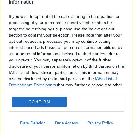
Information
If you wish to opt-out of the sale, sharing to third parties, or
processing of your personal or sensitive information for
targeted advertising by us, please use the below opt-out
section to confirm your selection. Please note that after your
INTERNATIONAL
opt-out request is processed you may continue seeing
interest-based ads based on personal information utilized by
Acord trilateral pe Flancul Estic. Forțele
us or personal information disclosed to third parties prior to
your opt-out. You may separately opt-out of the further
aeriene din România, Bulgaria și Spania își
disclosure of your personal information by third parties on the
unesc forțele sub comanda NATO
IAB’s list of downstream participants. This information may
also be disclosed by us to third parties on the
IAB’s List of
Downstream Participants
that may further disclose it to other
third parties.
CONFIRM
Data Deletion
Data Access
Privacy Policy