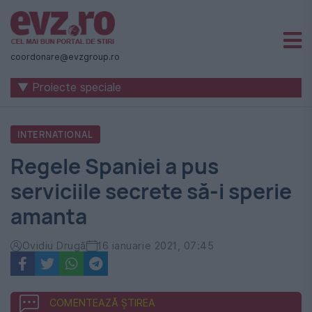
Știri
naționale
coordonare@evzgroup.ro
și
▼ Proiecte speciale
internaționale
|
INTERNATIONAL
România
Regele Spaniei a pus
-
serviciile secrete să-i sperie
Evenimentul
amanta
Zilei
Ovidiu Drugă
16 ianuarie 2021, 07:45
COMENTEAZĂ ȘTIREA