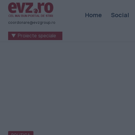
Știri
Home
Social
naționale
coordonare@evzgroup.ro
și
▼ Proiecte speciale
internaționale
|
România
-
Evenimentul
Zilei