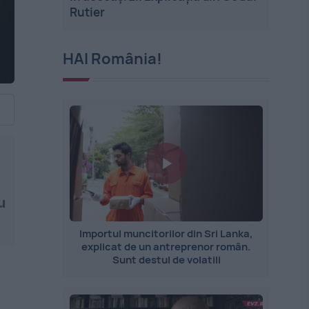
Rutier
HAI România!
u
Importul muncitorilor din Sri Lanka,
explicat de un antreprenor român.
Sunt destul de volatili