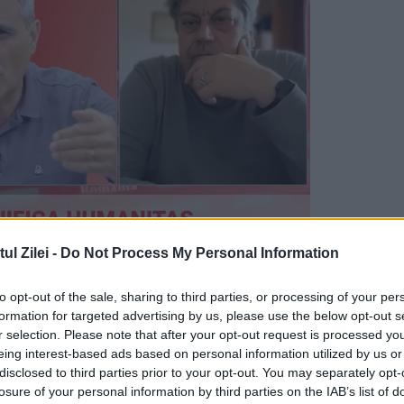
l Zilei -
Do Not Process My Personal Information
lia tradițională nu este un partid învechit,
to opt-out of the sale, sharing to third parties, or processing of your per
 a societății civile și a bisericii.
formation for targeted advertising by us, please use the below opt-out s
r selection. Please note that after your opt-out request is processed y
eing interest-based ads based on personal information utilized by us or
disclosed to third parties prior to your opt-out. You may separately opt-
ganiza un referendum pe data de 7 octombrie
losure of your personal information by third parties on the IAB’s list of