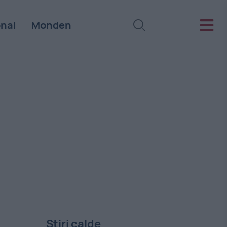
onal
Monden
Stiri calde