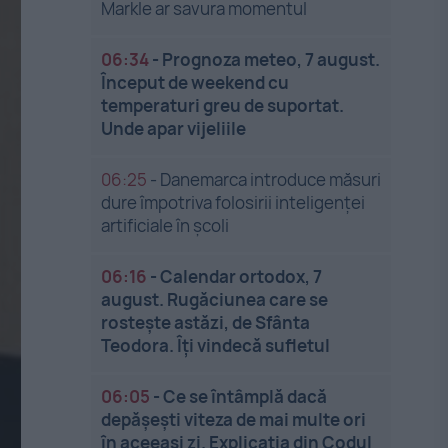
Markle ar savura momentul
06:34
-
Prognoza meteo, 7 august.
Început de weekend cu
temperaturi greu de suportat.
Unde apar vijeliile
06:25
-
Danemarca introduce măsuri
dure împotriva folosirii inteligenței
artificiale în școli
06:16
-
Calendar ortodox, 7
august. Rugăciunea care se
rostește astăzi, de Sfânta
Teodora. Îți vindecă sufletul
06:05
-
Ce se întâmplă dacă
depășești viteza de mai multe ori
în aceeași zi. Explicația din Codul