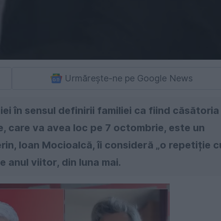
Urmărește-ne pe Google News
 în sensul definirii familiei ca fiind căsătoria
ie, care va avea loc pe 7 octombrie, este un
n, Ioan Mocioalcă, îi consideră „o repetiție c
anul viitor, din luna mai.