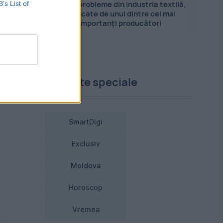
Marile probleme din industria textilă,
B’s List of
explicate de unul dintre cei mai
importanți producători
Proiecte speciale
SmartDigi
Exclusiv
Moldova
Horoscop
Vremea