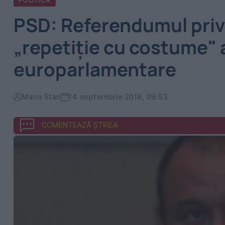
POLITICA
PSD: Referendumul privin
„repetiţie cu costume" a
europarlamentare
Maria Stan
14 septembrie 2018, 09:53
COMENTEAZĂ ȘTIREA