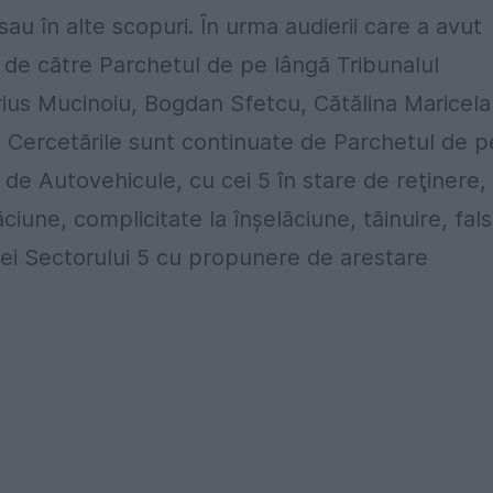
au în alte scopuri. În urma audierii care a avut
e de către Parchetul de pe lângă Tribunalul
rius Mucinoiu, Bogdan Sfetcu, Cătălina Maricela
. Cercetările sunt continuate de Parchetul de p
i de Autovehicule, cu cei 5 în stare de reţinere,
ăciune, complicitate la înşelăciune, tăinuire, fals
iei Sectorului 5 cu propunere de arestare