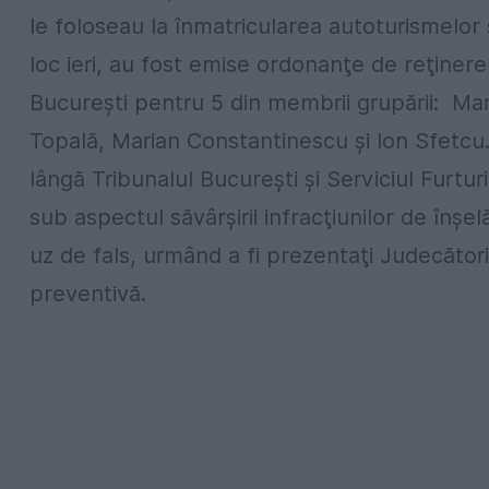
le foloseau la înmatricularea autoturismelor s
loc ieri, au fost emise ordonanţe de reţiner
Bucureşti pentru 5 din membrii grupării: Ma
Topală, Marian Constantinescu şi Ion Sfetcu
lângă Tribunalul Bucureşti şi Serviciul Furtur
sub aspectul săvârşirii infracţiunilor de înşel
uz de fals, urmând a fi prezentaţi Judecător
preventivă.