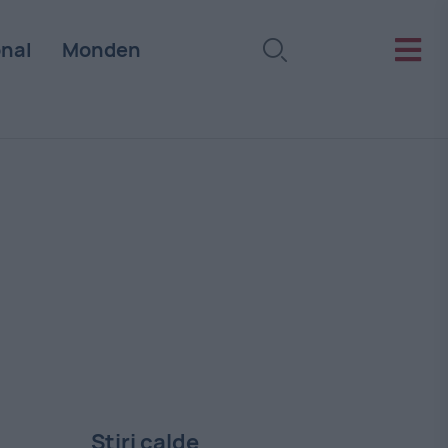
onal
Monden
Stiri calde