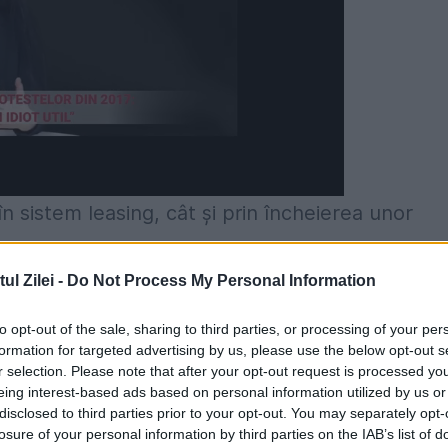
n sistem leasing, cât şi prin încheierea unor
lterior contractele respective nu mai erau
etului de pe lângă Tribunalul Bucureşti, împreun
l Zilei -
Do Not Process My Personal Information
Autovehicule, sprijiniţi de echipe SSPIR din cadrul
to opt-out of the sale, sharing to third parties, or processing of your per
i domiciliare şi mandate de aducere pe raza
formation for targeted advertising by us, please use the below opt-out s
r selection. Please note that after your opt-out request is processed y
 ocazie cu care au fost depistaţi şi conduşi la sed
eing interest-based ads based on personal information utilized by us or
disclosed to third parties prior to your opt-out. You may separately opt-
i de comiterea acestor infracţiuni. În Bucureşti 
losure of your personal information by third parties on the IAB’s list of