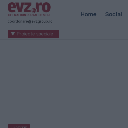
Știri
Home
Social
naționale
coordonare@evzgroup.ro
și
▼ Proiecte speciale
internaționale
|
România
-
Evenimentul
Zilei