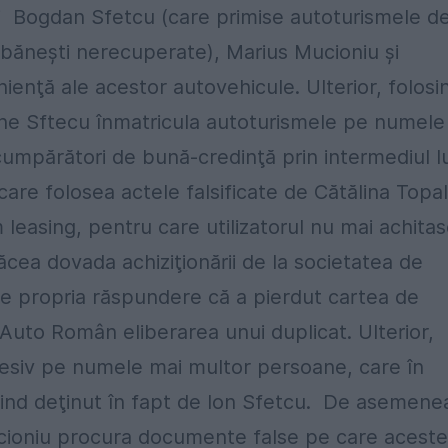
lui Bogdan Sfetcu (care primise autoturismele d
 băneşti nerecuperate), Marius Mucioniu şi
nienţă ale acestor autovehicule. Ulterior, folosi
ghe Sftecu înmatricula autoturismele pe numele
cumpărători de bună-credinţă prin intermediul lu
are folosea actele falsificate de Cătălina Topal
 leasing, pentru care utilizatorul nu mai achita
făcea dovada achiziţionării de la societatea de
 pe propria răspundere că a pierdut cartea de
ui Auto Român eliberarea unui duplicat. Ulterior,
cesiv pe numele mai multor persoane, care în
 fiind deţinut în fapt de Ion Sfetcu. De asemene
Mucioniu procura documente false pe care acest