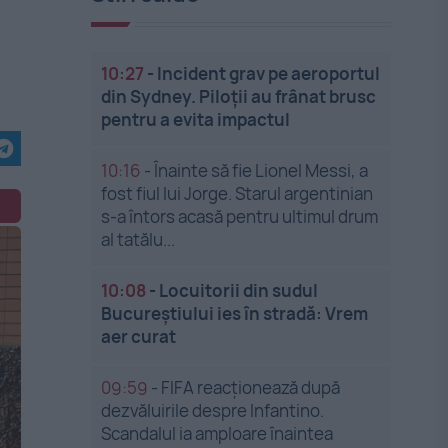
10:27
-
Incident grav pe aeroportul
din Sydney. Piloții au frânat brusc
pentru a evita impactul
10:16
-
Înainte să fie Lionel Messi, a
fost fiul lui Jorge. Starul argentinian
s-a întors acasă pentru ultimul drum
al tatălu...
10:08
-
Locuitorii din sudul
Bucureștiului ies în stradă: Vrem
aer curat
09:59
-
FIFA reacționează după
dezvăluirile despre Infantino.
Scandalul ia amploare înaintea