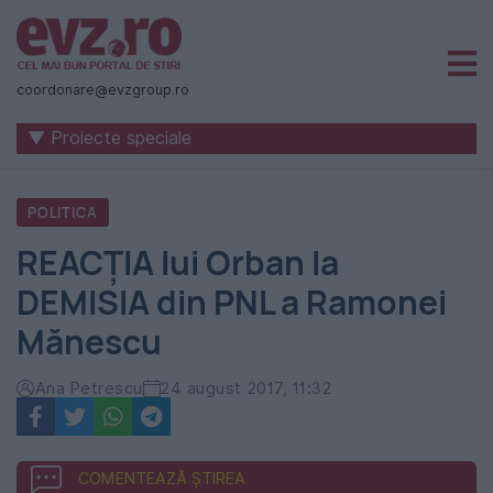
Știri
naționale
coordonare@evzgroup.ro
și
▼ Proiecte speciale
internaționale
|
POLITICA
România
REACȚIA lui Orban la
-
DEMISIA din PNL a Ramonei
Evenimentul
Mănescu
Zilei
Ana Petrescu
24 august 2017, 11:32
COMENTEAZĂ ȘTIREA