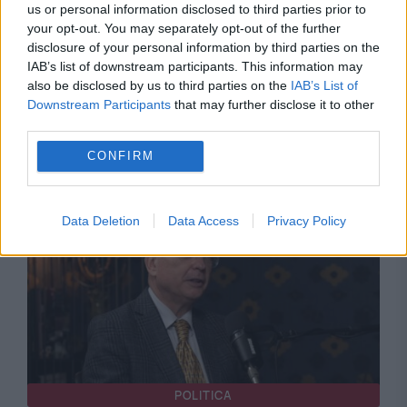
us or personal information disclosed to third parties prior to
your opt-out. You may separately opt-out of the further
POLITICA
disclosure of your personal information by third parties on the
IAB’s list of downstream participants. This information may
PSD cere activarea mecanismului european
also be disclosed by us to third parties on the
IAB’s List of
Downstream Participants
that may further disclose it to other
de urgență pentru energie și susține
third parties.
menținerea centralelor pe cărbune. Critici la
CONFIRM
adresa lui Bolojan
Data Deletion
Data Access
Privacy Policy
POLITICA