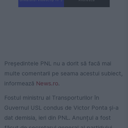
Următorul videoclip în 4
Anulează
Președintele PNL nu a dorit să facă mai
multe comentarii pe seama acestui subiect,
informează
News.ro
.
Fostul ministru al Transporturilor în
Guvernul USL condus de Victor Ponta și-a
dat demisia, ieri din PNL. Anunțul a fost
făcut de secretarul general al partidului,