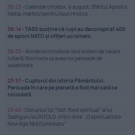
06:23
-
Calendar ortodox, 9 august. Sfântul Apostol
Matia, martirul pentru Iisus Hristos
06:14
-
TASS susține că rușii au deconspirat 400
de spioni NATO și ofițeri ucraineni
06:05
-
România introduce noul sistem de taxare
rutieră. Rovinieta va avea noi perioade de
valabilitate
23:57
-
Cuptorul din istoria Pământului.
Perioada în care pe planetă a fost mai cald ca
niciodată
23:40
-
Discursul tip "fast-food spiritual" al lui
Sadhguru la UNTOLD, critici dure: „O spiritualitate
New Age fără Dumnezeu”