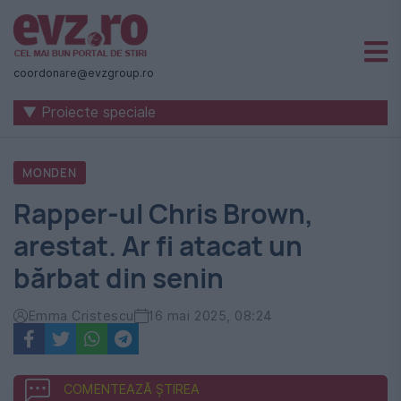
Știri
naționale
coordonare@evzgroup.ro
și
▼ Proiecte speciale
internaționale
|
MONDEN
România
Rapper-ul Chris Brown,
-
arestat. Ar fi atacat un
Evenimentul
bărbat din senin
Zilei
Emma Cristescu
16 mai 2025, 08:24
COMENTEAZĂ ȘTIREA