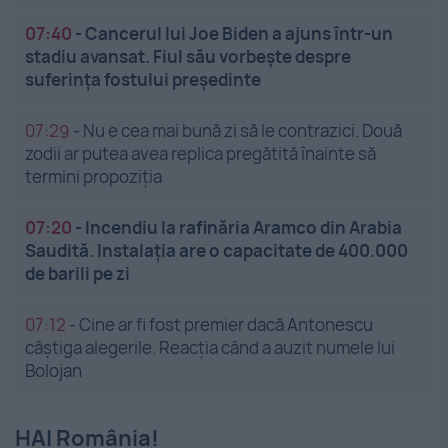
07:40
-
Cancerul lui Joe Biden a ajuns într-un
stadiu avansat. Fiul său vorbește despre
suferința fostului președinte
07:29
-
Nu e cea mai bună zi să le contrazici. Două
zodii ar putea avea replica pregătită înainte să
termini propoziția
07:20
-
Incendiu la rafinăria Aramco din Arabia
Saudită. Instalația are o capacitate de 400.000
de barili pe zi
07:12
-
Cine ar fi fost premier dacă Antonescu
câștiga alegerile. Reacția când a auzit numele lui
Bolojan
HAI România!