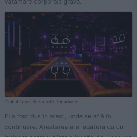
vătămare corporală gravă.
Clubul Tape. Sursa foto Tripadvisor
El a fost dus în arest, unde se află în
continuare. Arestarea are legătură cu un