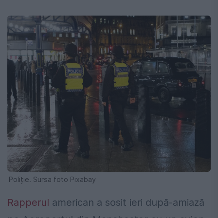
Poliție. Sursa foto Pixabay
Rapperul
american a sosit ieri după-amiază