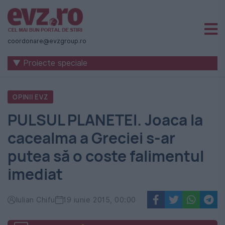
Știri
naționale
coordonare@evzgroup.ro
și
▼ Proiecte speciale
internaționale
|
OPINII EVZ
România
PULSUL PLANETEI. Joaca la
-
cacealma a Greciei s-ar
Evenimentul
putea să o coste falimentul
Zilei
imediat
Iulian Chifu
19 iunie 2015, 00:00