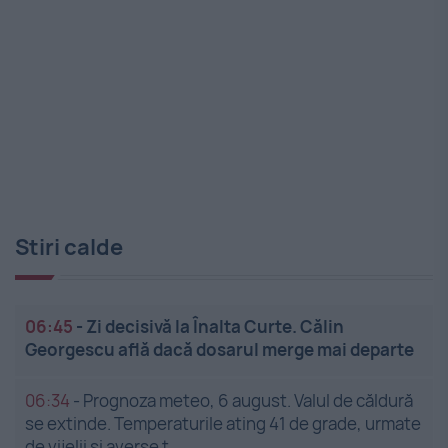
Stiri calde
06:45
-
Zi decisivă la Înalta Curte. Călin
Georgescu află dacă dosarul merge mai departe
06:34
-
Prognoza meteo, 6 august. Valul de căldură
se extinde. Temperaturile ating 41 de grade, urmate
de vijelii și averse t...