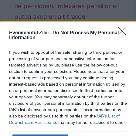
de pensionari. Indexarea pensiilor ar
putea avea un alt traseu
Cine are dreptul să încaseze ultima
Evenimentul Zilei -
Do Not Process My Personal
pensie? Actele necesare. Termenul legal
Information
de depunere a cererii
If you wish to opt-out of the sale, sharing to third parties, or
processing of your personal or sensitive information for
targeted advertising by us, please use the below opt-out
section to confirm your selection. Please note that after your
opt-out request is processed you may continue seeing
alexis tsipras
Christine Lagarde
interest-based ads based on personal information utilized by
us or personal information disclosed to third parties prior to
comisia europeana
euro
faliment
your opt-out. You may separately opt-out of the further
disclosure of your personal information by third parties on the
Financial Times
fmi
germania
Grecia
IAB’s list of downstream participants. This information may
also be disclosed by us to third parties on the
IAB’s List of
jean claude junker
syriza
Downstream Participants
that may further disclose it to other
third parties.
uniunea europeana
Yanis Varoufakis