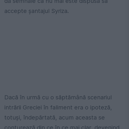
dă semnale că nu mai este dispusă să
accepte șantajul Syriza.
Dacă în urmă cu o săptămână scenariul
intrării Greciei în faliment era o ipoteză,
totuși, îndepărtată, acum aceasta se
conturează din ce în ce mai clar, devenind