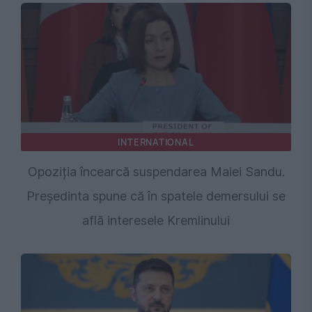
INTERNATIONAL
Opoziția încearcă suspendarea Maiei Sandu.
Președinta spune că în spatele demersului se
află interesele Kremlinului