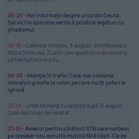
06:25
-
Noi informații despre criza din Ceuta.
Serviciile spaniole verifică posibile legături cu
jihadismul
06:16
-
Calendar ortodox, 6 august. Schimbarea la
față a Domnului. Ziua în care apostolii s-au convins
că Mântuitorul era fiu...
06:05
-
Atenție în trafic! Cele mai comune
obiceiuri greșite la volan pe care mulți șoferi le
ignoră
23:59
-
Unde să mergi în vacanță după 15 august.
Șase destinații de neratat
23:51
-
Amenzi pentru călătorii STB care vorbesc
pe speaker sau ascultă muzică fără căști. Ce se