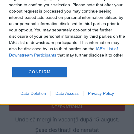
section to confirm your selection. Please note that after your
opt-out request is processed you may continue seeing
Fermierii francezi schimbă culturile din cauza
interest-based ads based on personal information utilized by
secetei. Năutul și lintea câștigă teren în
us or personal information disclosed to third parties prior to
your opt-out. You may separately opt-out of the further
Alsacia
disclosure of your personal information by third parties on the
IAB’s list of downstream participants. This information may
also be disclosed by us to third parties on the
IAB’s List of
Downstream Participants
that may further disclose it to other
third parties.
CONFIRM
Data Deletion
Data Access
Privacy Policy
INTERNATIONAL
Unde să mergi în vacanță după 15 august.
Șase destinații de neratat