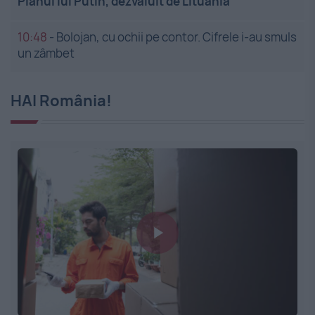
Planul lui Putin, dezvăluit de Lituania
10:48
-
Bolojan, cu ochii pe contor. Cifrele i-au smuls
un zâmbet
HAI România!