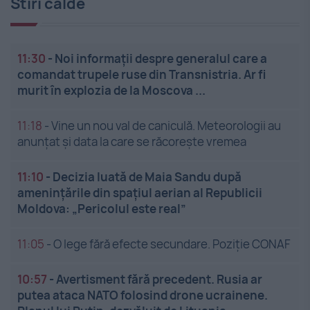
Stiri calde
11:30
-
Noi informații despre generalul care a
comandat trupele ruse din Transnistria. Ar fi
murit în explozia de la Moscova ...
11:18
-
Vine un nou val de caniculă. Meteorologii au
anunțat și data la care se răcorește vremea
11:10
-
Decizia luată de Maia Sandu după
amenințările din spațiul aerian al Republicii
Moldova: „Pericolul este real”
11:05
-
O lege fără efecte secundare. Poziție CONAF
10:57
-
Avertisment fără precedent. Rusia ar
putea ataca NATO folosind drone ucrainene.