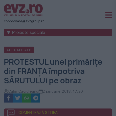
Știri
naționale
coordonare@evzgroup.ro
și
▼ Proiecte speciale
internaționale
|
ACTUALITATE
România
PROTESTUL unei primărițe
-
din FRANȚA împotriva
Evenimentul
SĂRUTULUi pe obraz
Zilei
Călin Căciuleanu
2 ianuarie 2018, 17:20
COMENTEAZĂ ȘTIREA