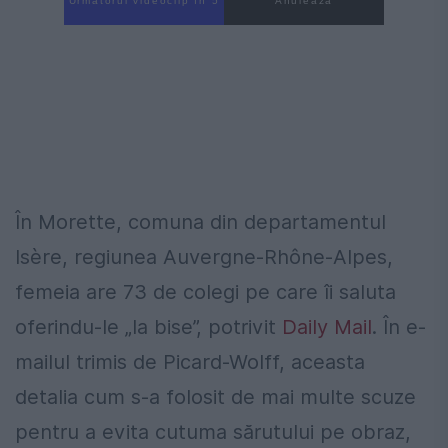
Următorul videoclip în 4
Anulează
În Morette, comuna din departamentul
Isère, regiunea Auvergne-Rhône-Alpes,
femeia are 73 de colegi pe care îi saluta
oferindu-le „la bise”, potrivit
Daily Mail
. În e-
mailul trimis de Picard-Wolff, aceasta
detalia cum s-a folosit de mai multe scuze
pentru a evita cutuma sărutului pe obraz,