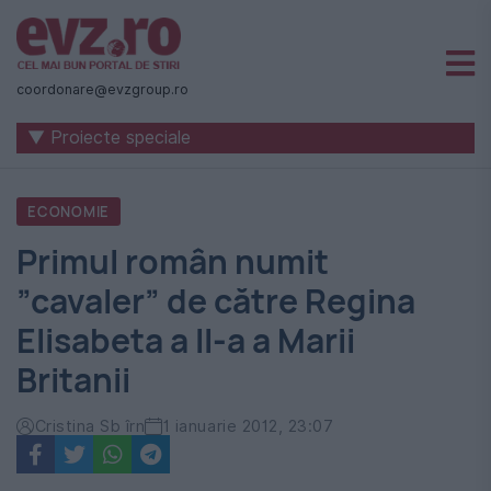
Știri
naționale
coordonare@evzgroup.ro
și
▼ Proiecte speciale
internaționale
|
ECONOMIE
România
Primul român numit
-
”cavaler” de către Regina
Evenimentul
Elisabeta a II-a a Marii
Zilei
Britanii
Cristina Sb îrn
1 ianuarie 2012, 23:07