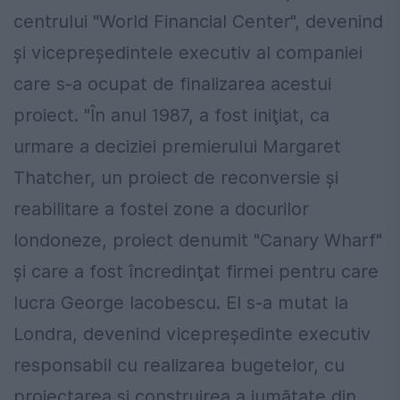
centrului "World Financial Center", devenind
şi vicepreşedintele executiv al companiei
care s-a ocupat de finalizarea acestui
proiect. "În anul 1987, a fost iniţiat, ca
urmare a deciziei premierului Margaret
Thatcher, un proiect de reconversie şi
reabilitare a fostei zone a docurilor
londoneze, proiect denumit "Canary Wharf"
şi care a fost încredinţat firmei pentru care
lucra George Iacobescu. El s-a mutat la
Londra, devenind vicepreşedinte executiv
responsabil cu realizarea bugetelor, cu
proiectarea şi construirea a jumătate din