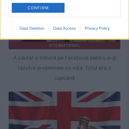
CONFIRM
Data Deletion
Data Access
Privacy Policy
INTERNATIONAL
A căutat o minoră pe Facebook pentru a-și
rezolva problemele cu viza. Totul era o
capcană