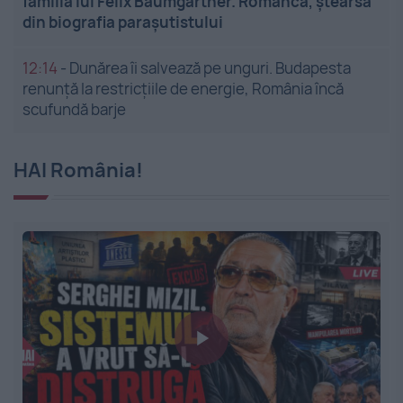
familia lui Felix Baumgartner. Românca, ștearsă
din biografia parașutistului
12:14
-
Dunărea îi salvează pe unguri. Budapesta
renunță la restricțiile de energie, România încă
scufundă barje
HAI România!