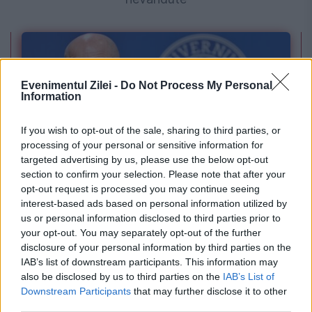
Evenimentul Zilei -
Do Not Process My Personal
Information
If you wish to opt-out of the sale, sharing to third parties, or
processing of your personal or sensitive information for
targeted advertising by us, please use the below opt-out
POLITICA
section to confirm your selection. Please note that after your
opt-out request is processed you may continue seeing
Bolojan: Agențiile de rating vor analiza trei
interest-based ads based on personal information utilized by
us or personal information disclosed to third parties prior to
factori-cheie înainte de următoarea evaluare
your opt-out. You may separately opt-out of the further
disclosure of your personal information by third parties on the
a României
IAB’s list of downstream participants. This information may
also be disclosed by us to third parties on the
IAB’s List of
Downstream Participants
that may further disclose it to other
third parties.