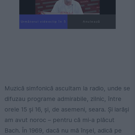
Următorul videoclip în 4
Anulează
Muzică simfonică ascultam la radio, unde se
difuzau programe admirabile, zilnic, între
orele 15 şi 16, şi, de asemeni, seara. Şi iarăşi
am avut noroc – pentru că mi-a plăcut
Bach. În 1969, dacă nu mă înşel, adică pe