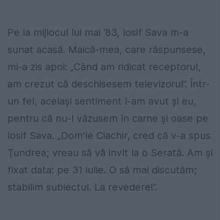
Pe la mijlocul lui mai ’83, Iosif Sava m-a
sunat acasă. Maică-mea, care răspunsese,
mi-a zis apoi: „Când am ridicat recep­torul,
am crezut că deschisesem televizorul”. Într-
un fel, acelaşi sentiment l-am avut şi eu,
pentru că nu-l văzusem în carne şi oase pe
Iosif Sava. „Dom’le Ciachir, cred că v-a spus
Ţundrea; vreau să vă invit la o Serată. Am şi
fixat data: pe 31 iulie. O să mai discutăm;
stabilim subiectul. La revedere!”.