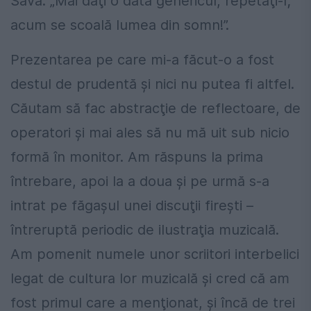
Sava: „Mai daţi o dată genericul, repetaţi-l;
acum se scoală lumea din somn!”.
Prezentarea pe care mi-a făcut-o a fost
destul de prudentă şi nici nu putea fi altfel.
Căutam să fac abstracţie de reflectoare, de
operatori şi mai ales să nu mă uit sub nicio
formă în monitor. Am răspuns la prima
întrebare, apoi la a doua şi pe urmă s-a
intrat pe făgaşul unei discuţii fireşti –
întreruptă periodic de ilustraţia muzicală.
Am pomenit numele unor scriitori interbelici
legat de cultura lor muzicală şi cred că am
fost primul care a menţionat, şi încă de trei