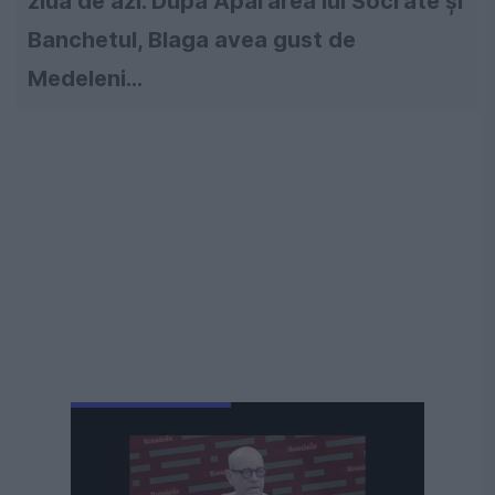
ziua de azi. După Apărarea lui Socrate şi
Banchetul, Blaga avea gust de
Medeleni…