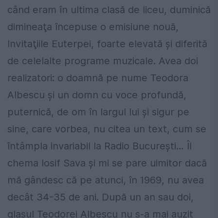
când eram în ultima clasă de liceu, duminică
dimineaţa începuse o emisiune nouă,
Invitaţiile Euterpei, foarte elevată şi diferită
de celelalte programe muzicale. Avea doi
realizatori: o doamnă pe nume Teodora
Albescu şi un domn cu voce profundă,
puternică, de om în largul lui şi sigur pe
sine, care vorbea, nu citea un text, cum se
întâmpla invariabil la Radio Bucureşti… Îl
chema Iosif Sava şi mi se pare uimitor dacă
mă gândesc că pe atunci, în 1969, nu avea
decât 34-35 de ani. După un an sau doi,
glasul Teodorei Albescu nu s-a mai auzit