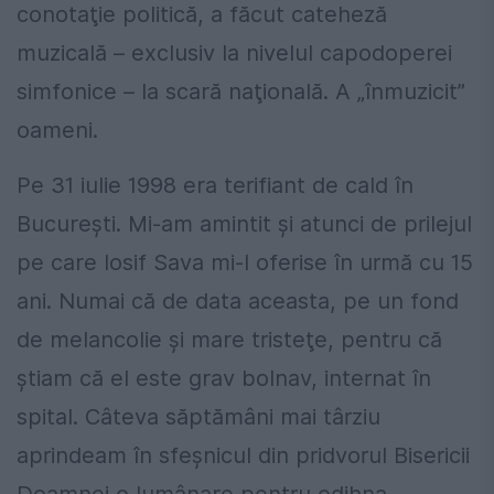
conotaţie politică, a făcut cateheză
muzicală – exclusiv la nivelul capodoperei
simfonice – la scară naţională. A „înmuzicit”
oameni.
Pe 31 iulie 1998 era terifiant de cald în
Bucureşti. Mi-am amintit şi atunci de prilejul
pe care Iosif Sava mi-l oferise în urmă cu 15
ani. Numai că de data aceasta, pe un fond
de melancolie şi mare tristeţe, pentru că
ştiam că el este grav bolnav, internat în
spital. Câteva săptămâni mai târziu
aprindeam în sfeşnicul din pridvorul Bisericii
Doamnei o lumânare pentru odihna