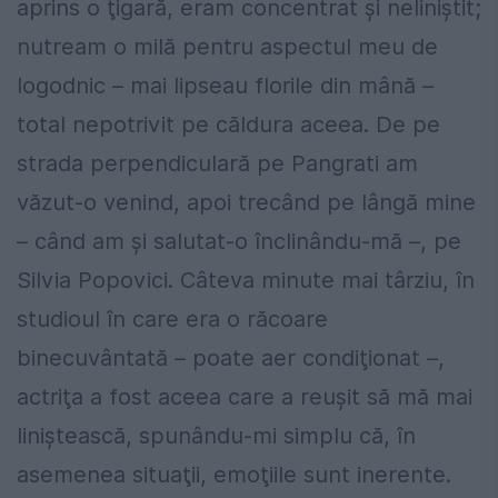
aprins o ţigară, eram concentrat şi neliniştit;
nutream o milă pentru aspectul meu de
logodnic – mai lipseau florile din mână –
total nepotrivit pe căldura aceea. De pe
strada perpendiculară pe Pangrati am
văzut-o venind, apoi trecând pe lângă mine
– când am şi salutat-o înclinându-mă –, pe
Silvia Popovici. Câteva minute mai târziu, în
studioul în care era o răcoare
binecuvântată – poate aer condiţionat –,
actriţa a fost aceea care a reuşit să mă mai
liniştească, spunându-mi simplu că, în
asemenea situaţii, emoţiile sunt inerente.