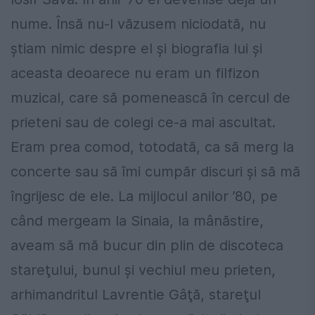
nume. Însă nu-l văzusem niciodată, nu
ştiam nimic despre el şi biografia lui şi
aceasta deoarece nu eram un filfizon
muzical, care să pomenească în cercul de
prieteni sau de colegi ce-a mai ascultat.
Eram prea comod, totodată, ca să merg la
concerte sau să îmi cumpăr discuri şi să mă
îngrijesc de ele. La mijlocul anilor ’80, pe
când mergeam la Sinaia, la mânăstire,
aveam să mă bucur din plin de discoteca
stareţului, bunul şi vechiul meu prieten,
arhimandritul Lavrentie Gâţă, stareţul