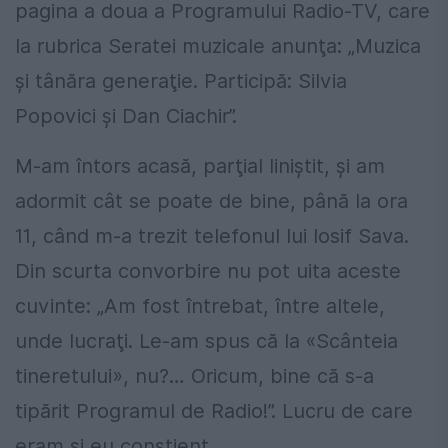
pagina a doua a Programului Radio-TV, care
la rubrica Seratei muzicale anunţa: „Muzica
şi tânăra generaţie. Participă: Silvia
Popovici şi Dan Ciachir”.
M-am întors acasă, parţial liniştit, şi am
adormit cât se poate de bine, până la ora
11, când m-a trezit telefonul lui Iosif Sava.
Din scurta convorbire nu pot uita aceste
cuvinte: „Am fost întrebat, între altele,
unde lucraţi. Le-am spus că la «Scânteia
tineretului», nu?… Oricum, bine că s-a
tipărit Programul de Radio!”. Lucru de care
eram şi eu conştient.