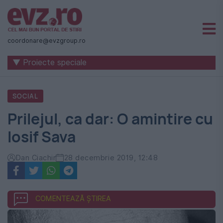
Știri
naționale
coordonare@evzgroup.ro
și
▼ Proiecte speciale
internaționale
|
SOCIAL
România
Prilejul, ca dar: O amintire cu
-
Iosif Sava
Evenimentul
Zilei
Dan Ciachir
28 decembrie 2019, 12:48
COMENTEAZĂ ȘTIREA