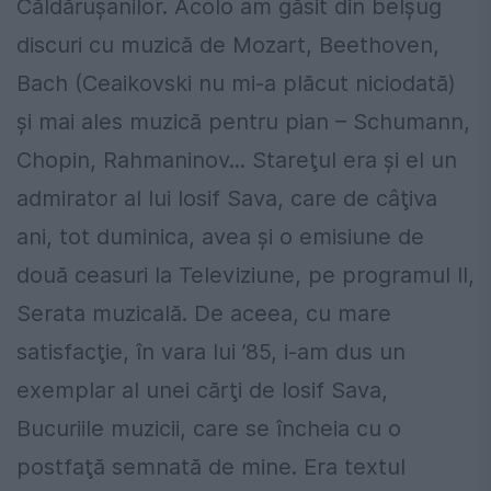
Căldăruşanilor. Acolo am găsit din belşug
discuri cu muzică de Mozart, Beethoven,
Bach (Ceaikovski nu mi-a plăcut niciodată)
şi mai ales muzică pentru pian – Schumann,
Chopin, Rahmaninov... Stareţul era şi el un
admirator al lui Iosif Sava, care de câţiva
ani, tot duminica, avea şi o emisiune de
două ceasuri la Televiziune, pe programul II,
Serata muzicală. De aceea, cu mare
satisfacţie, în vara lui ’85, i-am dus un
exemplar al unei cărţi de Iosif Sava,
Bucuriile muzicii, care se încheia cu o
postfaţă semnată de mine. Era textul