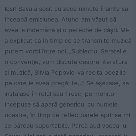
Iosif Sava a sosit cu zece minute înainte să
înceapă emi­siunea. Atunci am văzut că
avea la îndemână şi o pereche de căşti. Mi-
a explicat că în timp ce se transmite muzică
putem vorbi între noi. „Subiectul Seratei e
o convenţie, vom discuta despre literatură
şi muzică, Silvia Popovici va recita poeziile
pe care le avea pregătite…” Se aşezase, se
instalase în rolul său firesc, pe monitor
începuse să apară genericul cu numele
noastre, în timp ce reflectoarele aprinse mi
se păreau suportabile. Parcă aud vocea lui