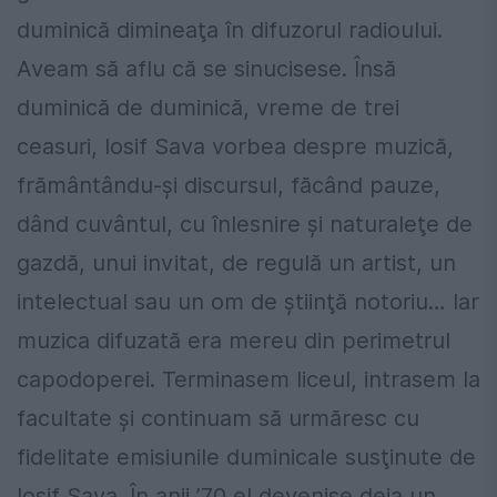
duminică dimineaţa în difuzorul radioului.
Aveam să aflu că se sinucisese. Însă
duminică de duminică, vreme de trei
ceasuri, Iosif Sava vorbea despre muzică,
frământându-şi discursul, făcând pauze,
dând cuvântul, cu înlesnire şi naturaleţe de
gazdă, unui invitat, de regulă un artist, un
intelectual sau un om de ştiinţă notoriu… Iar
muzica difuzată era mereu din perimetrul
capodoperei. Terminasem liceul, intrasem la
facultate şi continuam să urmăresc cu
fidelitate emisiunile duminicale susţinute de
Iosif Sava. În anii ’70 el devenise deja un