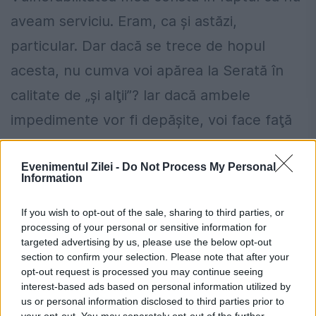
aveam serviciu. Eram, ca şi astăzi,
particular. Dar dacă se trece de hopul
acesta, nu cumva voi apărea la Serată în
calitate de „şi alţii”? Iar dacă ambele
impedimente vor fi depăşite, voi face faţă
acelui examen?… Aceasta era marea
Evenimentul Zilei -
Do Not Process My Personal
întrebare. Pentru că Iosif Sava, în
Information
generozitatea lui, îmi oferea un prilej cu
If you wish to opt-out of the sale, sharing to third parties, or
miză nespus de mare. Eram eu apt pentru
processing of your personal or sensitive information for
un asemenea prilej?… Timp de două luni m-
targeted advertising by us, please use the below opt-out
section to confirm your selection. Please note that after your
au chinuit aceste întrebări şi altele
opt-out request is processed you may continue seeing
interest-based ads based on personal information utilized by
asemănătoare. Aveam toate motivele să fiu
us or personal information disclosed to third parties prior to
your opt-out. You may separately opt-out of the further