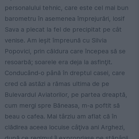
personalului tehnic, care este cel mai bun
barometru în asemenea împrejurări, Iosif
Sava a plecat la fel de precipitat pe cât
venise. Am ieşit împreună cu Silvia
Popovici, prin căldura care începea să se
resoarbă; soarele era deja la asfinţit.
Conducând-o până în dreptul casei, care
cred că astăzi a rămas ultima de pe
Bulevardul Aviatorilor, pe partea dreaptă,
cum mergi spre Băneasa, m-a poftit să
beau o cafea. Mai târziu am aflat că în
clădirea aceea locuise câţiva ani Arghezi,
după ce regimul îi expropriase pe stăpânii