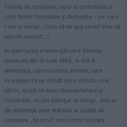
înainte de emisiune, apoi la contrasfatul
unei femei frumoase şi deştepte – pe care
l-am şi urmat: „Cum să iei aşa ceva? Vrei să
adormi acolo!?…”.
În miercurea premergătoare Seratei
muzicale din 31 iulie 1983, la ora 6
dimineaţa, când veneau ziarele, care
începeau să se vândă zece minute mai
târziu, după ce erau despachetate şi
numărate, m-am înfiinţat la chioşc, alături
de pătimaşii care stăteau la coadă să
cumpere „Sportul”. Am întors în pripă