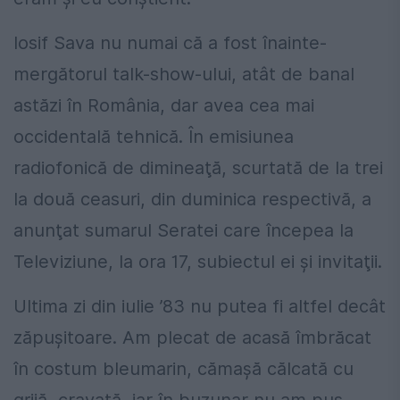
Iosif Sava nu numai că a fost înainte-
mergătorul talk-show-ului, atât de banal
astăzi în România, dar avea cea mai
occidentală tehnică. În emisiunea
radiofonică de dimineaţă, scurtată de la trei
la două ceasuri, din duminica respectivă, a
anunţat sumarul Seratei care începea la
Televiziune, la ora 17, subiectul ei şi invitaţii.
Ultima zi din iulie ’83 nu putea fi altfel decât
zăpuşitoare. Am plecat de acasă îmbrăcat
în costum bleumarin, cămaşă călcată cu
grijă, cravată, iar în buzunar nu am pus –