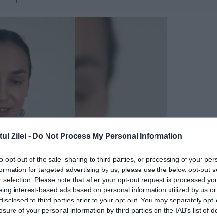
l Zilei -
Do Not Process My Personal Information
to opt-out of the sale, sharing to third parties, or processing of your per
formation for targeted advertising by us, please use the below opt-out s
r selection. Please note that after your opt-out request is processed y
eing interest-based ads based on personal information utilized by us or
 Europa înapoi într-o perioadă de ”masacre,
disclosed to third parties prior to your opt-out. You may separately opt-
losure of your personal information by third parties on the IAB’s list of
te libertatea și drepturile omului care stau la