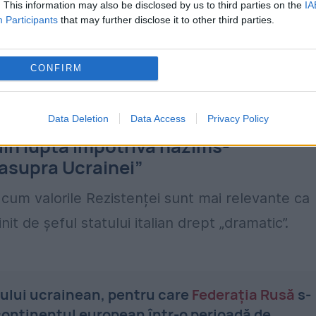
. This information may also be disclosed by us to third parties on the
IA
Participants
that may further disclose it to other third parties.
a Congres al ANPI, Asociația Națională a
CONFIRM
ii a transmis un mesaj adresat lui Gianfranco
Data Deletion
Data Access
Privacy Policy
in lupta împotriva nazims-
 asupra Ucrainei”
 cum valorile Rezistenței sunt mai relevante ca
it de șeful statului italian drept „dramatic”.
rului ucrainean, pentru care
Federația Rusă
s-
 continentul european într-o perioadă de