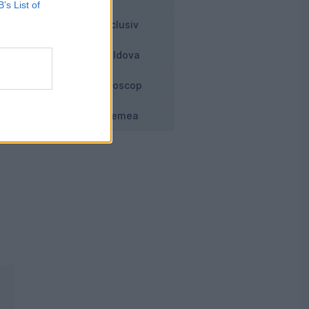
B’s List of
Exclusiv
Moldova
Horoscop
Vremea