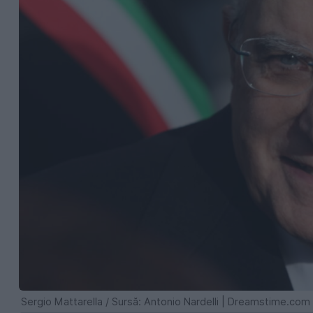
Sergio Mattarella / Sursă: Antonio Nardelli | Dreamstime.com