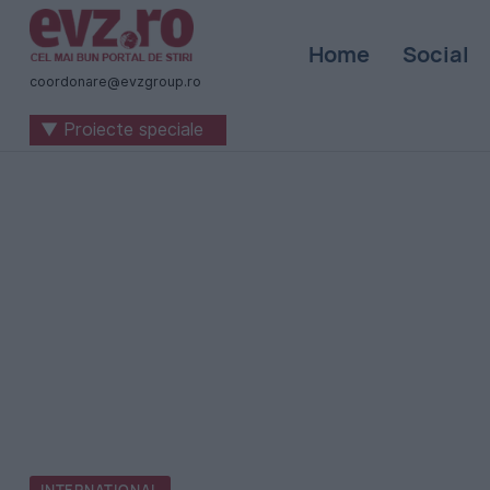
Știri
Home
Social
naționale
coordonare@evzgroup.ro
și
▼ Proiecte speciale
internaționale
|
România
-
Evenimentul
Zilei