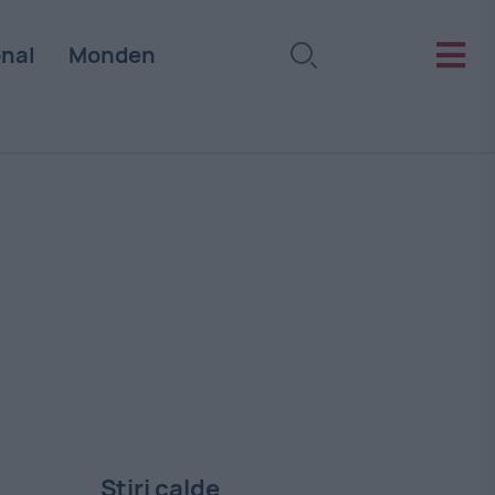
onal
Monden
Stiri calde