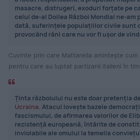
masacre, distrugeri, exoduri forțate pe 
celui de-al Doilea Război Mondial ne-am 
dată, suferințele populațiilor civile sunt
provocând răni care nu vor fi ușor de vin
Cuvinte prin care Mattarella amintește cum 
pentru care au luptat partizanii italieni în ti
Ținta războiului nu este doar pretenția 
Ucraina
. Atacul lovește bazele democrați
fascismului, de afirmarea valorilor de Eli
rezistență europeană, întărite de constitu
inviolabile ale omului la temelia conviețu