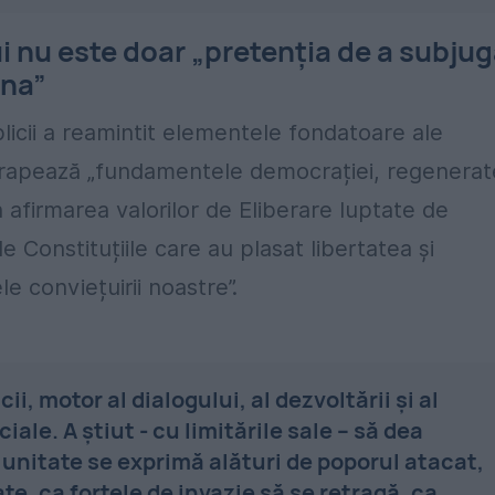
ui nu este doar „pretenția de a subju
ina”
blicii a reamintit elementele fondatoare ale
frapează „fundamentele democrației, regenerat
n afirmarea valorilor de Eliberare luptate de
 Constituțiile care au plasat libertatea și
e conviețuirii noastre”.
, motor al dialogului, al dezvoltării și al
ciale. A ştiut - cu limitările sale – să dea
 unitate se exprimă alături de poporul atacat,
e, ca forțele de invazie să se retragă, ca