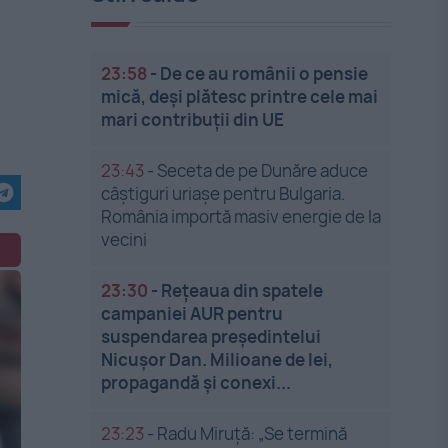
23:58
-
De ce au românii o pensie
mică, deși plătesc printre cele mai
mari contribuții din UE
23:43
-
Seceta de pe Dunăre aduce
câștiguri uriașe pentru Bulgaria.
România importă masiv energie de la
vecini
23:30
-
Rețeaua din spatele
campaniei AUR pentru
suspendarea președintelui
Nicușor Dan. Milioane de lei,
propagandă și conexi...
23:23
-
Radu Miruță: „Se termină