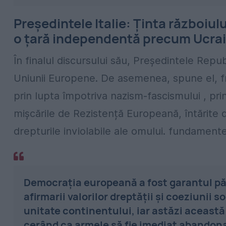
Președintele Italie: Ținta războiul
o țară independentă precum Ucra
În finalul discursului său, Președintele Repu
Uniunii Europene. De asemenea, spune el, 
prin lupta împotriva nazism-fascismului , pri
mișcările de Rezistență Europeană, întărite de
drepturile inviolabile ale omului. fundamentel
Democrația europeană a fost garantul păcii
afirmarii valorilor dreptății și coeziunii so
unitate continentului, iar astăzi această
cerând ca armele să fie imediat abandonat