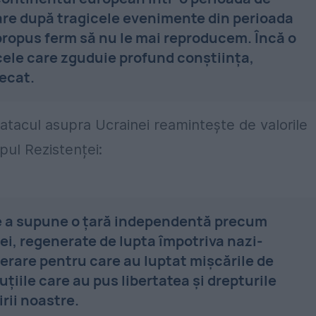
care după tragicele evenimente din perioada
propus ferm să nu le mai reproducem. Încă o
 cele care zguduie profund conștiința,
decat.
atacul asupra Ucrainei reaminteşte de valorile
mpul Rezistenței:
de a supune o țară independentă precum
ei, regenerate de lupta împotriva nazi-
berare pentru care au luptat mișcările de
țiile care au pus libertatea și drepturile
irii noastre.