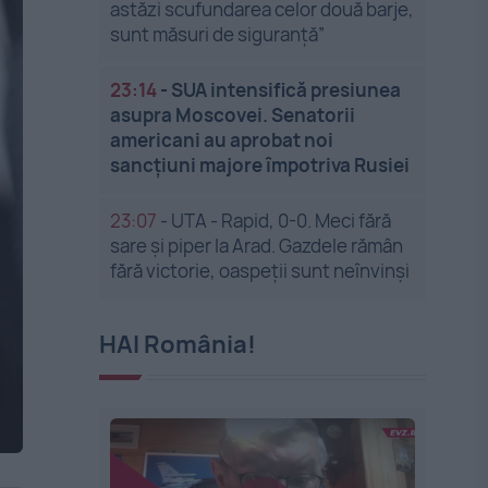
astăzi scufundarea celor două barje,
sunt măsuri de siguranţă”
23:14
-
SUA intensifică presiunea
asupra Moscovei. Senatorii
americani au aprobat noi
sancțiuni majore împotriva Rusiei
23:07
-
UTA - Rapid, 0-0. Meci fără
sare și piper la Arad. Gazdele rămân
fără victorie, oaspeții sunt neînvinși
HAI România!