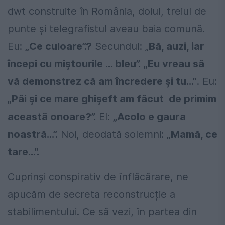
dwt construite în România, doiul, treiul de
punte și telegrafistul aveau baia comună.
Eu:
„Ce culoare”.?
Secundul: „
Bă, auzi, iar
începi cu miștourile … bleu”.
„Eu vreau să
vă demonstrez că am încredere și tu…”
. Eu:
„Păi și ce mare ghișeft am făcut de primim
această onoare?”.
El:
„Acolo e gaura
noastră…”.
Noi, deodată solemni:
„Mamă, ce
tare…”.
Cuprinși conspirativ de înflăcărare, ne
apucăm de secreta reconstrucție a
stabilimentului. Ce să vezi, în partea din