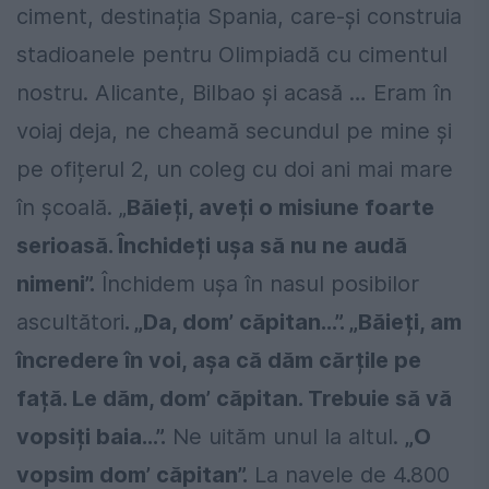
ciment, destinația Spania, care-și construia
stadioanele pentru Olimpiadă cu cimentul
nostru. Alicante, Bilbao și acasă … Eram în
voiaj deja, ne cheamă secundul pe mine și
pe ofițerul 2, un coleg cu doi ani mai mare
în școală. „
Băieți, aveți o misiune foarte
serioasă. Închideți ușa să nu ne audă
nimeni”.
Închidem ușa în nasul posibilor
ascultători
. „Da, dom’ căpitan…”. „Băieți, am
încredere în voi, așa că dăm cărțile pe
față. Le dăm, dom’ căpitan. Trebuie să vă
vopsiți baia…”.
Ne uităm unul la altul.
„O
vopsim dom’ căpitan”.
La navele de 4.800