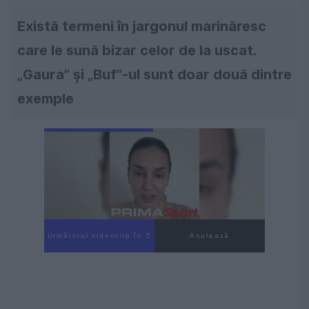
Există termeni în jargonul marinăresc
care le sună bizar celor de la uscat.
„Gaura” și „Buf”-ul sunt doar două dintre
exemple
Următorul videoclip în 3
Anulează