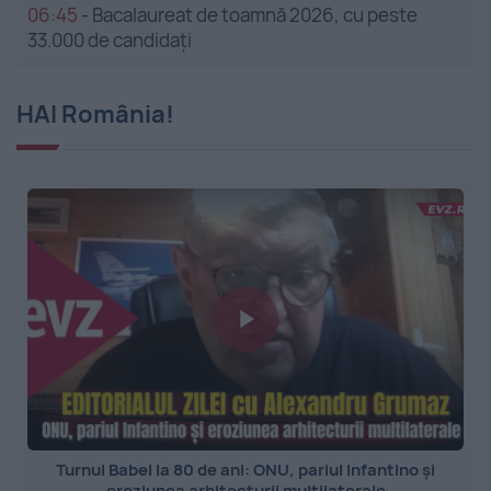
06:45
-
Bacalaureat de toamnă 2026, cu peste
33.000 de candidați
HAI România!
Turnul Babel la 80 de ani: ONU, pariul Infantino și
eroziunea arhitecturii multilaterale