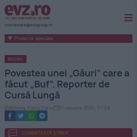
Știri
naționale
coordonare@evzgroup.ro
și
▼ Proiecte speciale
internaționale
|
SOCIAL
România
Povestea unei „Găuri” care a
-
făcut „Buf”. Reporter de
Evenimentul
Cursă Lungă
Zilei
Mihnea-Petru Parvu
21 ianuarie 2020, 07:24
COMENTEAZĂ ȘTIREA