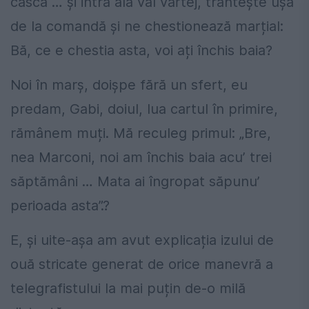
cască … și intră ăla val vârtej, trântește ușa
de la comandă și ne chestionează marțial:
Bă, ce e chestia asta, voi ați închis baia?
Noi în marș, doișpe fără un sfert, eu
predam, Gabi, doiul, lua cartul în primire,
rămânem muți. Mă reculeg primul: „Bre,
nea Marconi, noi am închis baia acu’ trei
săptămâni … Mata ai îngropat săpunu’
perioada asta”.?
E, și uite-așa am avut explicația izului de
ouă stricate generat de orice manevră a
telegrafistului la mai puțin de-o milă