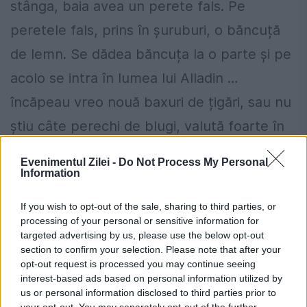
stânga, baia avea un perete fals. Pe
peretele fals, prins în șuruburi, o băncuță
de lemn. Se dădea băncuța la o parte și pe
acolo se intra în lumea lui Alladin …
încăpeau vreo nouă baxuri de țigări, sau nu
știu câte perechi de blugi, valută foarte în
comunism. Am luat pereții la marțagonit,
Evenimentul Zilei -
Do Not Process My Personal
adică bătut cu ciocanul în tablă până sărea
Information
rugina … am dat cu grund, am curățat și
If you wish to opt-out of the sale, sharing to third parties, or
șlefuit băncuța aia, am vopsit totul. În bleu.
processing of your personal or sensitive information for
targeted advertising by us, please use the below opt-out
A durat ceva, dar a meritat. A ieșit o baie
section to confirm your selection. Please note that after your
opt-out request is processed you may continue seeing
de vis. De vis bleu, mă rog. Operațiunea a
interest-based ads based on personal information utilized by
fost făcută cu ușa închisă, în cel mai mare
us or personal information disclosed to third parties prior to
your opt-out. You may separately opt-out of the further