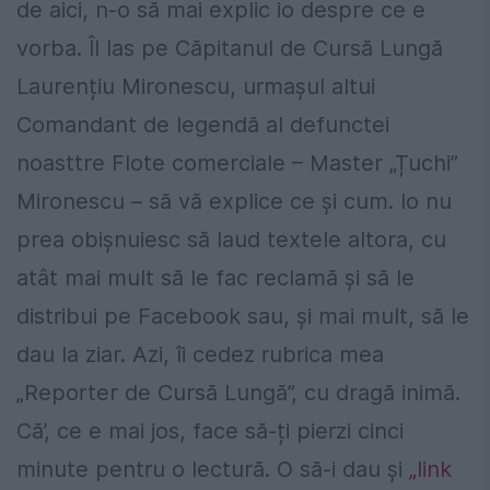
de aici, n-o să mai explic io despre ce e
vorba. Îl las pe Căpitanul de Cursă Lungă
Laurențiu Mironescu, urmașul altui
Comandant de legendă al defunctei
noasttre Flote comerciale – Master „Țuchi”
Mironescu – să vă explice ce și cum. Io nu
prea obișnuiesc să laud textele altora, cu
atât mai mult să le fac reclamă și să le
distribui pe Facebook sau, și mai mult, să le
dau la ziar. Azi, îi cedez rubrica mea
„Reporter de Cursă Lungă”, cu dragă inimă.
Că’, ce e mai jos, face să-ți pierzi cinci
minute pentru o lectură. O să-i dau și
„link