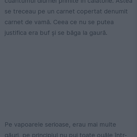
cuantumul diurnei primite în călătorie. Astea
se treceau pe un carnet copertat denumit
carnet de vamă. Ceea ce nu se putea
justifica era buf și se băga la gaură.
Pe vapoarele serioase, erau mai multe
găuri, pe principiul nu pui toate ouăle într-