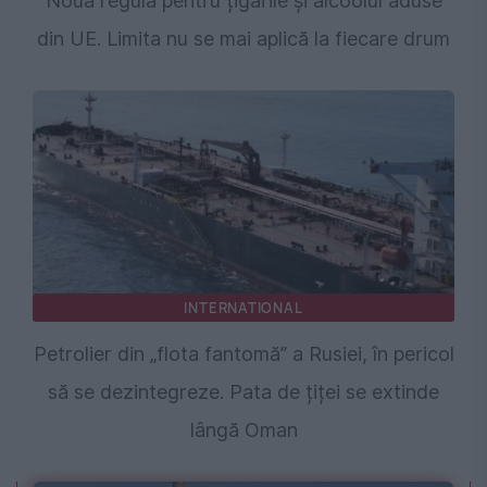
Noua regulă pentru țigările și alcoolul aduse
din UE. Limita nu se mai aplică la fiecare drum
INTERNATIONAL
Petrolier din „flota fantomă” a Rusiei, în pericol
să se dezintegreze. Pata de țiței se extinde
lângă Oman