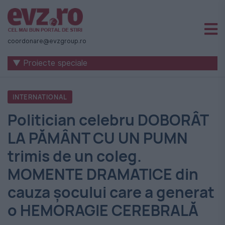
Știri
naționale
coordonare@evzgroup.ro
și
▼ Proiecte speciale
internaționale
|
INTERNATIONAL
România
Politician celebru DOBORÂT
-
LA PĂMÂNT CU UN PUMN
Evenimentul
trimis de un coleg.
Zilei
MOMENTE DRAMATICE din
cauza şocului care a generat
o HEMORAGIE CEREBRALĂ