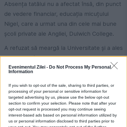
Absența tatălui nu a afectat însă, din punct
de vedere financiar, educația micuțului
Nigel, care a urmat una din cele mai bune
școli private ale Angliei, Dulwich College.
A refuzat să meargă la Universitate și a ales
să lucreze în City of London. S-a alăturat
Conservatorilor de foarte tânăr, dar a fost
Evenimentul Zilei -
Do Not Process My Personal
Information
dezămăgit de felul în care partidul era
If you wish to opt-out of the sale, sharing to third parties, or
condus la vremea aceea de John Major. Și
processing of your personal or sensitive information for
ca mulți eurosceptici, Farage s-a declarat
targeted advertising by us, please use the below opt-out
section to confirm your selection. Please note that after your
furios când premierul a semnat Tratatul de
opt-out request is processed you may continue seeing
interest-based ads based on personal information utilized by
la Maastricht care stipula o apropiere și mai
us or personal information disclosed to third parties prior to
your opt-out. You may separately opt-out of the further