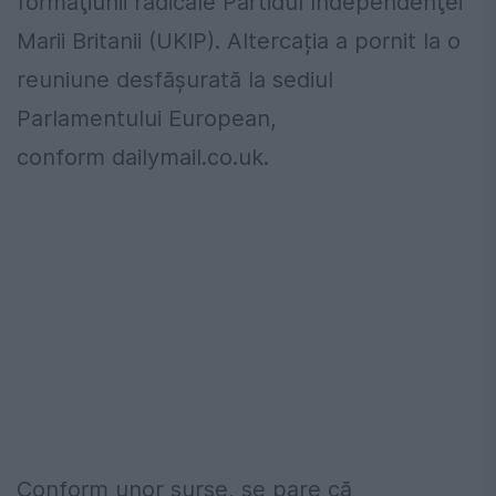
formaţiunii radicale Partidul Independenţei
Marii Britanii (UKIP). Altercația a pornit la o
reuniune desfăşurată la sediul
Parlamentului European,
conform dailymail.co.uk.
Conform unor surse, se pare că