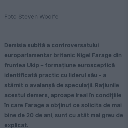
Foto Steven Woolfe
Demisia subită a controversatului
europarlamentar britanic Nigel Farage din
fruntea Ukip – forma
ț
iune eurosceptică
identificată practic cu liderul său - a
stârnit o avalan
ș
ă de specula
ț
ii. Ra
ț
iunile
acestui demers, aproape ireal în condi
ț
iile
în care Farage a ob
ț
inut ce solicita de
mai
bine de 20 de ani, sunt cu atât mai greu de
explicat.