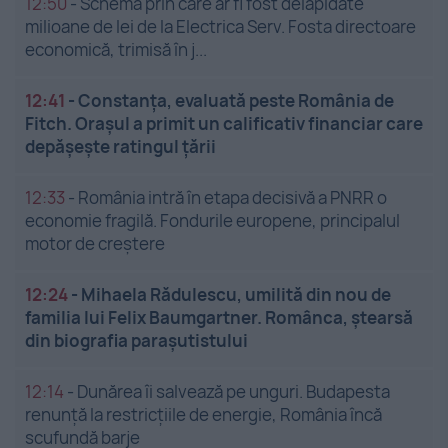
12:50
-
Schema prin care ar fi fost delapidate
milioane de lei de la Electrica Serv. Fosta directoare
economică, trimisă în j...
12:41
-
Constanța, evaluată peste România de
Fitch. Orașul a primit un calificativ financiar care
depășește ratingul țării
12:33
-
România intră în etapa decisivă a PNRR o
economie fragilă. Fondurile europene, principalul
motor de creștere
12:24
-
Mihaela Rădulescu, umilită din nou de
familia lui Felix Baumgartner. Românca, ștearsă
din biografia parașutistului
12:14
-
Dunărea îi salvează pe unguri. Budapesta
renunță la restricțiile de energie, România încă
scufundă barje