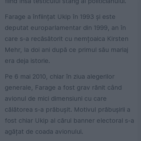
fiind însă testiculul stâng al politicianului.
Farage a înființat Ukip în 1993 și este
deputat europarlamentar din 1999, an în
care s-a recăsătorit cu nemțoaica Kirsten
Mehr, la doi ani după ce primul său mariaj
era deja istorie.
Pe 6 mai 2010, chiar în ziua alegerilor
generale, Farage a fost grav rănit când
avionul de mici dimensiuni cu care
călătorea s-a prăbușit. Motivul prăbușirii a
fost chiar Ukip al cărui banner electoral s-a
agățat de coada avionului.