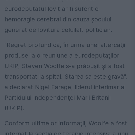
eurodeputatul lovit ar fi suferit o
hemoragie cerebral din cauza şocului
generat de lovitura celuilalt politician.
"Regret profund că, în urma unei altercaţii
produse la o reuniune a eurodeputaţilor
UKIP, Steven Woolfe s-a prăbuşit şi a fost
transportat la spital. Starea sa este gravă",
a declarat Nigel Farage, liderul interimar al
Partidului Independenţei Marii Britanii
(UKIP).
Conform ultimelor informaţii, Woolfe a fost
internat la secţia de terapie intensivă a unui