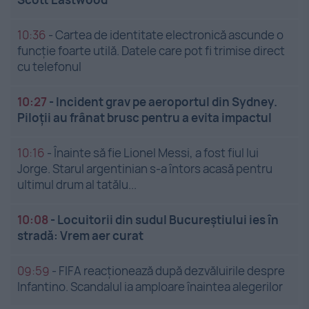
10:36
-
Cartea de identitate electronică ascunde o
funcție foarte utilă. Datele care pot fi trimise direct
cu telefonul
10:27
-
Incident grav pe aeroportul din Sydney.
Piloții au frânat brusc pentru a evita impactul
10:16
-
Înainte să fie Lionel Messi, a fost fiul lui
Jorge. Starul argentinian s-a întors acasă pentru
ultimul drum al tatălu...
10:08
-
Locuitorii din sudul Bucureștiului ies în
stradă: Vrem aer curat
09:59
-
FIFA reacționează după dezvăluirile despre
Infantino. Scandalul ia amploare înaintea alegerilor