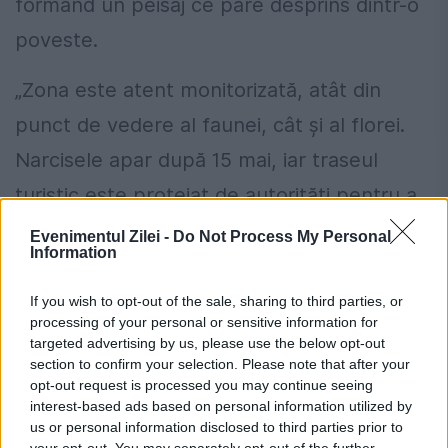
formând un peisaj ce pare desprins dintr-o
poveste.
„Zona este atent monitorizată, atât din
punct de vedere al faunei, cât și al florei.
Narcisele apar după 15 mai, iar traseul
turistic este protejat de autorități pentru a
menține echilibrul natural”, explică
Evenimentul Zilei -
Do Not Process My Personal
Information
Constantin Cotici, șeful Ocolului Silvic Gura
Teghii.
If you wish to opt-out of the sale, sharing to third parties, or
processing of your personal or sensitive information for
targeted advertising by us, please use the below opt-out
section to confirm your selection. Please note that after your
opt-out request is processed you may continue seeing
interest-based ads based on personal information utilized by
us or personal information disclosed to third parties prior to
your opt-out. You may separately opt-out of the further