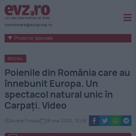
Știri
naționale
coordonare@evzgroup.ro
și
▼ Proiecte speciale
internaționale
|
SOCIAL
România
Poienile din România care au
-
înnebunit Europa. Un
Evenimentul
spectacol natural unic în
Zilei
Carpați. Video
Andrei Pospai
28 mai 2025, 12:08