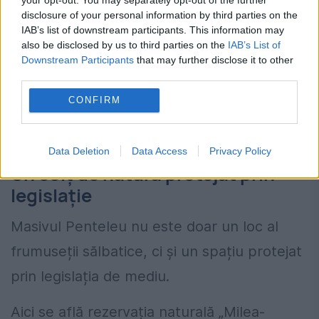
disclosure of your personal information by third parties on the
IAB’s list of downstream participants. This information may
also be disclosed by us to third parties on the
IAB’s List of
Downstream Participants
that may further disclose it to other
third parties.
CONFIRM
Data Deletion
Data Access
Privacy Policy
Un colț de natură protejat prin
legislație
Masivul Penteleu nu este doar un loc al
frumuseții sălbatice, ci și un spațiu protejat
prin legislația de mediu.
Aici se află rezervația naturală „Milea-