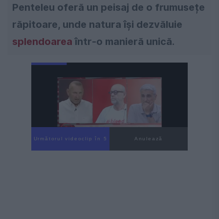
Penteleu oferă un peisaj de o frumusețe
răpitoare, unde natura își dezvăluie
splendoarea
într-o manieră unică.
Următorul videoclip în 4
Anulează