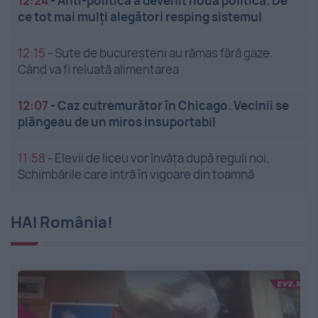
12:24
-
Anti-politica a devenit noua politică. De
ce tot mai mulți alegători resping sistemul
12:15
-
Sute de bucureșteni au rămas fără gaze.
Când va fi reluată alimentarea
12:07
-
Caz cutremurător în Chicago. Vecinii se
plângeau de un miros insuportabil
11:58
-
Elevii de liceu vor învăța după reguli noi.
Schimbările care intră în vigoare din toamnă
HAI România!