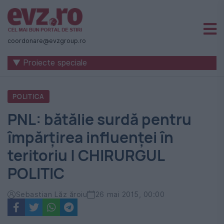
Știri
naționale
coordonare@evzgroup.ro
și
▼ Proiecte speciale
internaționale
|
POLITICA
România
PNL: bătălie surdă pentru
-
împărțirea influenței în
Evenimentul
teritoriu | CHIRURGUL
Zilei
POLITIC
Sebastian Lăz ăroiu
26 mai 2015, 00:00