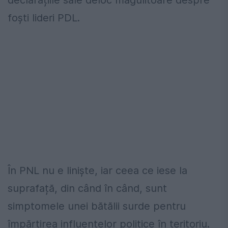
declarațiile sale deloc măgulitoare despre
foști lideri PDL.
În PNL nu e liniște, iar ceea ce iese la
suprafață, din când în când, sunt
simptomele unei bătălii surde pentru
împărțirea influențelor politice în teritoriu.