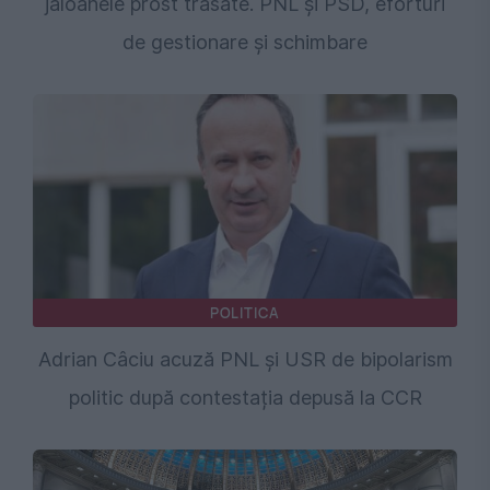
jaloanele prost trasate. PNL și PSD, eforturi
de gestionare și schimbare
POLITICA
Adrian Câciu acuză PNL și USR de bipolarism
politic după contestația depusă la CCR