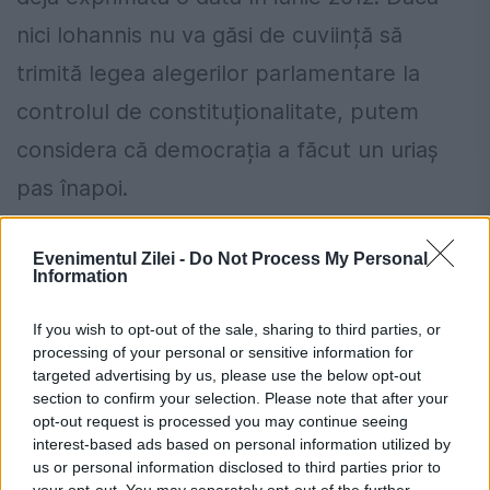
nici Iohannis nu va găsi de cuviință să
trimită legea alegerilor parlamentare la
controlul de constituționalitate, putem
considera că democrația a făcut un uriaș
pas înapoi.
Tăriceanu lasă din brațe PSD
Evenimentul Zilei -
Do Not Process My Personal
Information
O altă știre care a scăpat comentatorilor
If you wish to opt-out of the sale, sharing to third parties, or
este legată de declarația liderului PC,
processing of your personal or sensitive information for
Daniel Constantin, care anunță grăbirea
targeted advertising by us, please use the below opt-out
section to confirm your selection. Please note that after your
fuziunii cu partidul lui Tăriceanu, PLR, și
opt-out request is processed you may continue seeing
interest-based ads based on personal information utilized by
intenția ca noua forță politică să candideze
us or personal information disclosed to third parties prior to
pe propriile picioare în 2016, deci ca și
your opt-out. You may separately opt-out of the further