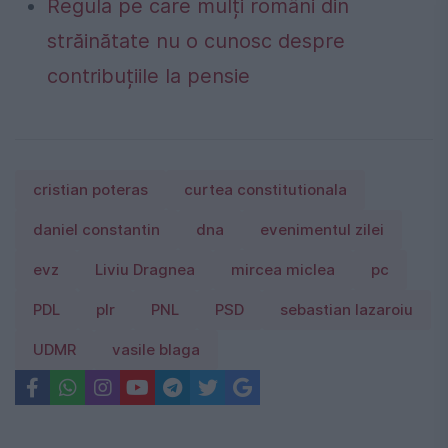
Regula pe care mulți români din
străinătate nu o cunosc despre
contribuțiile la pensie
cristian poteras
curtea constitutionala
daniel constantin
dna
evenimentul zilei
evz
Liviu Dragnea
mircea miclea
pc
PDL
plr
PNL
PSD
sebastian lazaroiu
UDMR
vasile blaga