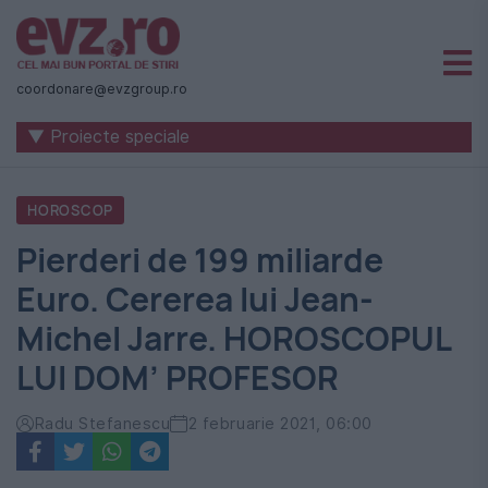
Știri
naționale
coordonare@evzgroup.ro
și
▼ Proiecte speciale
internaționale
|
HOROSCOP
România
Pierderi de 199 miliarde
-
Euro. Cererea lui Jean-
Evenimentul
Michel Jarre. HOROSCOPUL
Zilei
LUI DOM’ PROFESOR
Radu Stefanescu
2 februarie 2021, 06:00