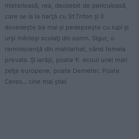
misterioasă, rea, deosebit de periculoasă,
care se ia la harţă cu Sf.Trifon şi îl
dovedeşte ba mai şi pedepseşte cu lupi şi
urşi mânioşi sculaţi din somn. Sigur, o
reminiscenţă din matriarhat, când femeia
prevala. Şi iarăşi, poate fi ecoul unei mari
zeiţe europene, poate Demeter. Poate
Ceres... cine mai ştie!